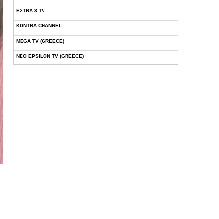
EXTRA 3 TV
KONTRA CHANNEL
MEGA TV (GREECE)
NEO EPSILON TV (GREECE)
NOVASPORTS WEB TV
OMEGA TV (CYPRUS)
ONETV (GREECE)
OPEN BEYOND TV (GREECE)
SKAI TV (GREECE)
STAR TV (GREECE)
VOULI TV
ΕΛΛΗΝΙΚΕΣ ΤΑΙΝΙΕΣ ΟΝ DEMAND
ΝΕΑ ΤΗΛΕΟΡΑΣΗ ΚΡΗΤΗΣ