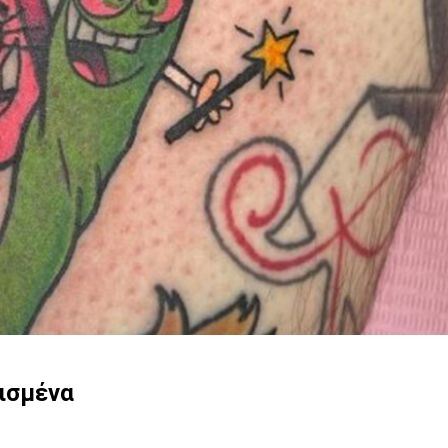
θισμένα