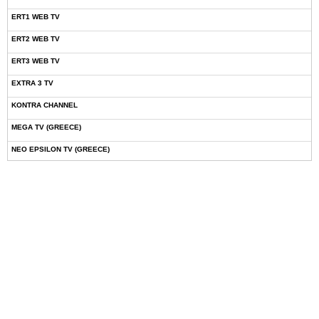
ERT1 WEB TV
ERT2 WEB TV
ERT3 WEB TV
EXTRA 3 TV
KONTRA CHANNEL
MEGA TV (GREECE)
NEO EPSILON TV (GREECE)
NOVASPORTS WEB TV
OMEGA TV (CYPRUS)
ONETV (GREECE)
OPEN BEYOND TV (GREECE)
SKAI TV (GREECE)
STAR TV (GREECE)
VOULI TV