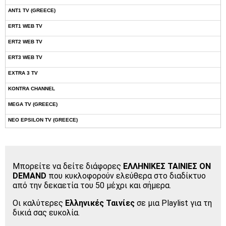
ANT1 TV (GREECE)
ERT1 WEB TV
ERT2 WEB TV
ERT3 WEB TV
EXTRA 3 TV
KONTRA CHANNEL
MEGA TV (GREECE)
NEO EPSILON TV (GREECE)
NOVASPORTS WEB TV
OMEGA TV (CYPRUS)
Μπορείτε να δείτε διάφορες
ΕΛΛΗΝΙΚΕΣ ΤΑΙΝΙΕΣ ΟΝ
ONETV (GREECE)
DEMAND
που κυκλοφορούν ελεύθερα στο διαδίκτυο
OPEN BEYOND TV (GREECE)
από την δεκαετία του 50 μέχρι και σήμερα.
SKAI TV (GREECE)
Οι καλύτερες
Ελληνικές Ταινίες
σε μια Playlist για τη
δικιά σας ευκολία.
STAR TV (GREECE)