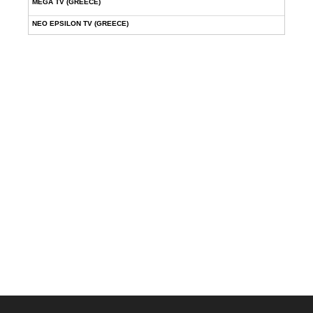
MEGA TV (GREECE)
NEO EPSILON TV (GREECE)
NOVASPORTS WEB TV
OMEGA TV (CYPRUS)
ONETV (GREECE)
OPEN BEYOND TV (GREECE)
SKAI TV (GREECE)
STAR TV (GREECE)
VOULI TV
ΕΛΛΗΝΙΚΕΣ ΤΑΙΝΙΕΣ ΟΝ DEMAND
ΝΕΑ ΤΗΛΕΟΡΑΣΗ ΚΡΗΤΗΣ