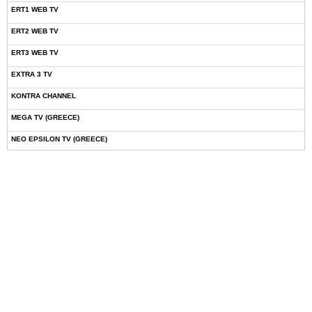
ERT1 WEB TV
ERT2 WEB TV
ERT3 WEB TV
EXTRA 3 TV
KONTRA CHANNEL
MEGA TV (GREECE)
NEO EPSILON TV (GREECE)
NOVASPORTS WEB TV
OMEGA TV (CYPRUS)
ONETV (GREECE)
OPEN BEYOND TV (GREECE)
SKAI TV (GREECE)
STAR TV (GREECE)
VOULI TV
ΕΛΛΗΝΙΚΕΣ ΤΑΙΝΙΕΣ ΟΝ DEMAND