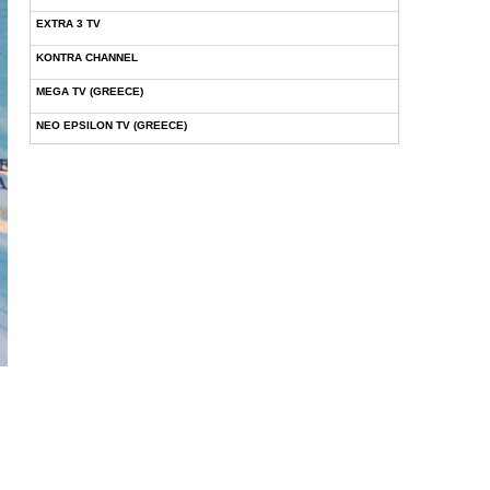
EXTRA 3 TV
KONTRA CHANNEL
MEGA TV (GREECE)
NEO EPSILON TV (GREECE)
NOVASPORTS WEB TV
OMEGA TV (CYPRUS)
ONETV (GREECE)
OPEN BEYOND TV (GREECE)
SKAI TV (GREECE)
STAR TV (GREECE)
VOULI TV
ΕΛΛΗΝΙΚΕΣ ΤΑΙΝΙΕΣ ΟΝ DEMAND
ΝΕΑ ΤΗΛΕΟΡΑΣΗ ΚΡΗΤΗΣ