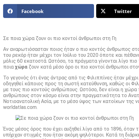
Facebook
Twitter
Σε ποια χώρα ζουν οι πιο κοντοί άνθρωποι στη Γη
Αν αναρωτιόσασταν ποιος ήταν ο πιο κοντός άνθρωπος στο
του ρεκόρ ήταν μέχρι τον Ιούλιο του 2020 όποτε και πέθανε
μόλις 60 εκατοστά. Ωστόσο, τα πράγματα γίνονται λίγο πι
ποια
χώρα
ζουν κατά μέσο όρο οι πιο κοντοί άνθρωποι στο
Το γεγονός ότι ένας άντρας από τις Φιλιππίνες ήταν μέχρ
οδηγηθεί κάποιος προς τη σωστή κατεύθυνση, καθώς οι Φι
με τους πιο κοντούς ανθρώπους. Ωστόσο, δεν είναι η χώρα
ανθρώπους στον κόσμο είναι στην πραγματικότητα το Ανατο
Νοτιοανατολική Ασία, με το μέσο ύψος των κατοίκων της να
worldatlas.com.
Ένας μέσος όρος που έχει αυξηθεί λίγο από το 1896, όταν τ
υπήρχαν στιγμές που ήταν ακόμη ψηλότεροι. Κατά τη διάρκε