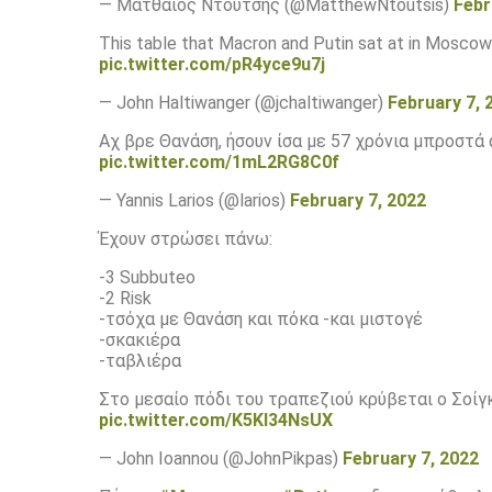
— Ματθαίος Ντούτσης (@MatthewNtoutsis)
Febr
This table that Macron and Putin sat at in Moscow 
pic.twitter.com/pR4yce9u7j
— John Haltiwanger (@jchaltiwanger)
February 7, 
Αχ βρε Θανάση, ήσουν ίσα με 57 χρόνια μπροστά
pic.twitter.com/1mL2RG8C0f
— Yannis Larios (@larios)
February 7, 2022
Έχουν στρώσει πάνω:
-3 Subbuteo
-2 Risk
-τσόχα με Θανάση και πόκα -και μιστογέ
-σκακιέρα
-ταβλιέρα
Στο μεσαίο πόδι του τραπεζιού κρύβεται ο Σοίγ
pic.twitter.com/K5KI34NsUX
— John Ioannou (@JohnPikpas)
February 7, 2022