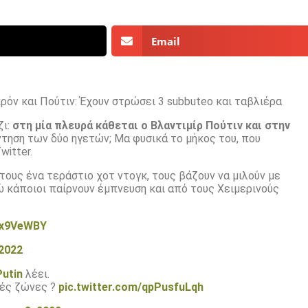
Email
ρόν και Πούτιν: Έχουν στρώσει 3 subbuteo και ταβλιέρα
ζι:
στη μία πλευρά κάθεται ο Βλαντιμίρ Πούτιν και στην
ντηση των δύο ηγετών; Μα φυσικά το μήκος του, που
witter.
τους ένα τεράστιο χοτ ντογκ, τους βάζουν να μιλούν με
ώ κάποιοι παίρνουν έμπνευση και από τους Χειμερινούς
vdx9VeWBY
 2022
utin
λέει.
κές ζώνες ?
pic.twitter.com/qpPusfuLqh