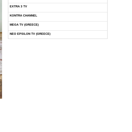
EXTRA 3 TV
KONTRA CHANNEL
MEGA TV (GREECE)
NEO EPSILON TV (GREECE)
NOVASPORTS WEB TV
OMEGA TV (CYPRUS)
ONETV (GREECE)
OPEN BEYOND TV (GREECE)
SKAI TV (GREECE)
STAR TV (GREECE)
VOULI TV
ΕΛΛΗΝΙΚΕΣ ΤΑΙΝΙΕΣ ΟΝ DEMAND
ΝΕΑ ΤΗΛΕΟΡΑΣΗ ΚΡΗΤΗΣ