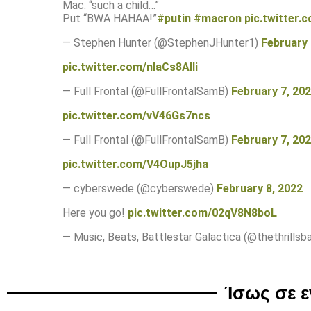
Mac: “such a child…”
Put “BWA HAHAA!”
#putin
#macron
pic.twitter
— Stephen Hunter (@StephenJHunter1)
February 
pic.twitter.com/nIaCs8AIIi
— Full Frontal (@FullFrontalSamB)
February 7, 20
pic.twitter.com/vV46Gs7ncs
— Full Frontal (@FullFrontalSamB)
February 7, 20
pic.twitter.com/V4OupJ5jha
— cyberswede (@cyberswede)
February 8, 2022
Here you go!
pic.twitter.com/02qV8N8boL
— Music, Beats, Battlestar Galactica (@thethrillsb
Ίσως σε 