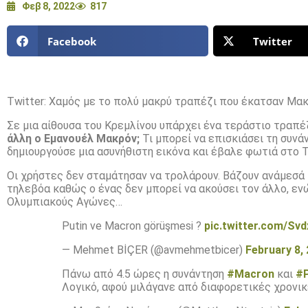
Φεβ 8, 2022
817
Facebook
Twitter
Twitter: Χαμός με το πολύ μακρύ τραπέζι που έκατσαν Μακ
Σε μια αίθουσα του Κρεμλίνου υπάρχει ένα τεράστιο τραπέ
άλλη ο Εμανουέλ Μακρόν;
Τι μπορεί να επισκιάσει τη συνά
δημιουργούσε μια ασυνήθιστη εικόνα και έβαλε φωτιά στο T
Οι χρήστες δεν σταμάτησαν να τρολάρουν. Βάζουν ανάμεσά 
τηλεβόα καθώς ο ένας δεν μπορεί να ακούσει τον άλλο, εν
Ολυμπιακούς Αγώνες…
Putin ve Macron görüşmesi ?
pic.twitter.com/S
— Mehmet BİÇER (@avmehmetbicer)
February 8,
Πάνω από 4.5 ώρες η συνάντηση
#Macron
και
#P
Λογικό, αφού μιλάγανε από διαφορετικές χρονι