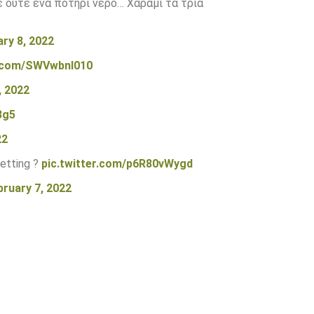
ε ούτε ένα ποτήρι νερό… Χαράμι τα τρία
ry 8, 2022
r.com/SWVwbnl010
, 2022
3g5
22
setting ?
pic.twitter.com/p6R80vWygd
bruary 7, 2022