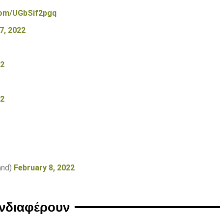
.com/UGbSif2pgq
7, 2022
22
22
and)
February 8, 2022
ενδιαφέρουν