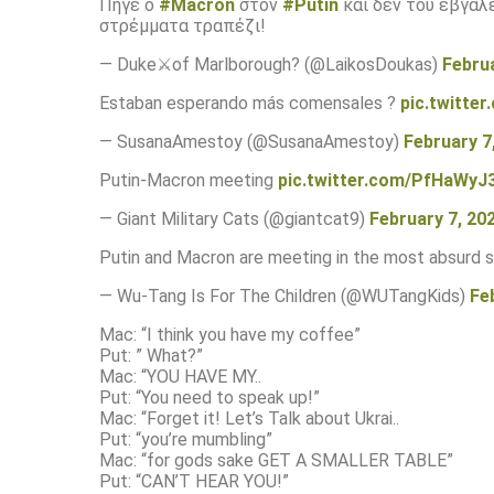
Πήγε ο
#Macron
στον
#Putin
και δεν του έβγαλ
στρέμματα τραπέζι!
— Duke⚔️of Marlborough? (@LaikosDoukas)
Februa
Estaban esperando más comensales ?
pic.twitte
— SusanaAmestoy (@SusanaAmestoy)
February 7
Putin-Macron meeting
pic.twitter.com/PfHaWyJ
— Giant Military Cats (@giantcat9)
February 7, 20
Putin and Macron are meeting in the most absurd 
— Wu-Tang Is For The Children (@WUTangKids)
Fe
Mac: “I think you have my coffee”
Put: ” What?”
Mac: “YOU HAVE MY..
Put: “You need to speak up!”
Mac: “Forget it! Let’s Talk about Ukrai..
Put: “you’re mumbling”
Mac: “for gods sake GET A SMALLER TABLE”
Put: “CAN’T HEAR YOU!”