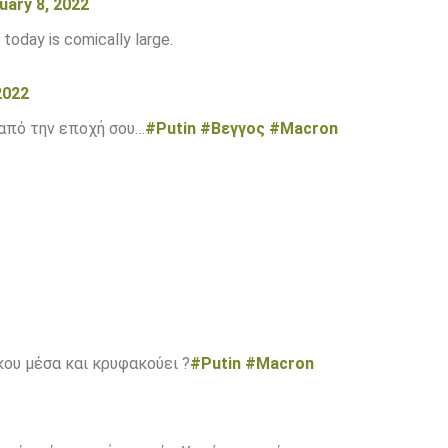
uary 8, 2022
today is comically large.
2022
 από την εποχή σου…
#Putin
#Βεγγος
#Μacron
κου μέσα και κρυφακούει ?
#Putin
#Macron