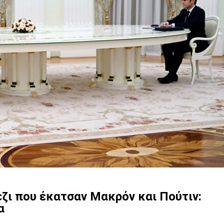
έζι που έκατσαν Μακρόν και Πούτιν:
α