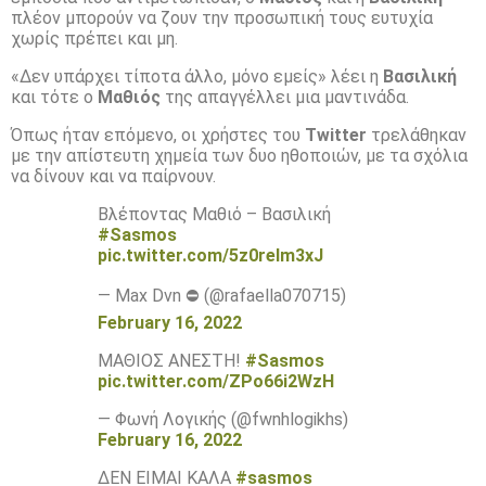
πλέον μπορούν να ζουν την προσωπική τους ευτυχία
χωρίς πρέπει και μη.
«Δεν υπάρχει τίποτα άλλο, μόνο εμείς» λέει η
Βασιλική
και τότε ο
Μαθιός
της απαγγέλλει μια μαντινάδα.
Όπως ήταν επόμενο, οι χρήστες του
Twitter
τρελάθηκαν
με την απίστευτη χημεία των δυο ηθοποιών, με τα σχόλια
να δίνουν και να παίρνουν.
Βλέποντας Μαθιό – Βασιλική
#Sasmos
pic.twitter.com/5z0reIm3xJ
— Max Dvn ⛔ (@rafaella070715)
February 16, 2022
ΜΑΘΙΟΣ ΑΝΕΣΤΗ!
#Sasmos
pic.twitter.com/ZPo66i2WzH
— Φωνή Λογικής (@fwnhlogikhs)
February 16, 2022
ΔΕΝ ΕΙΜΑΙ ΚΑΛΑ
#sasmos