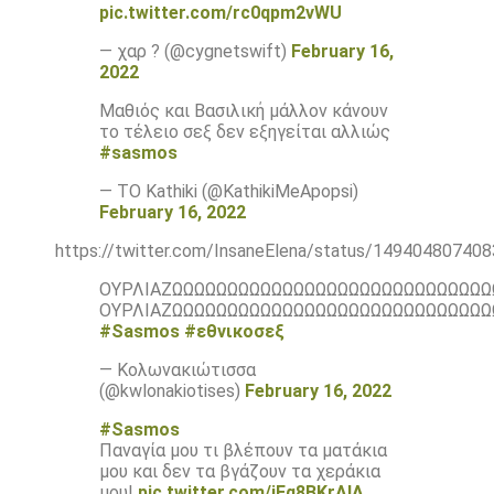
pic.twitter.com/rc0qpm2vWU
— χαρ ? (@cygnetswift)
February 16,
2022
Μαθιός και Βασιλική μάλλον κάνουν
το τέλειο σεξ δεν εξηγείται αλλιώς
#sasmos
— TO Kathiki (@KathikiMeApopsi)
February 16, 2022
https://twitter.com/InsaneElena/status/14940480740
ΟΥΡΛΙΑΖΩΩΩΩΩΩΩΩΩΩΩΩΩΩΩΩΩΩΩΩΩΩΩΩΩΩΩΩ
ΟΥΡΛΙΑΖΩΩΩΩΩΩΩΩΩΩΩΩΩΩΩΩΩΩΩΩΩΩΩΩΩΩΩΩ
#Sasmos
#εθνικοσεξ
— Κολωνακιώτισσα
(@kwlonakiotises)
February 16, 2022
#Sasmos
Παναγία μου τι βλέπουν τα ματάκια
μου και δεν τα βγάζουν τα χεράκια
μου!
pic.twitter.com/iEq8BKrAlA