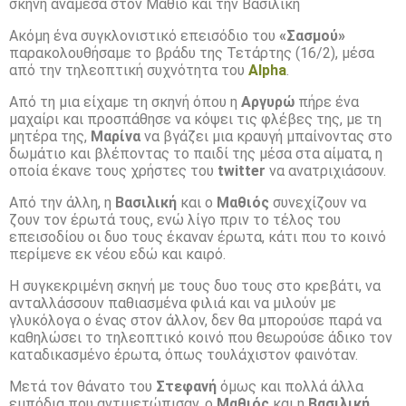
σκηνή ανάμεσα στον Μαθιό και την Βασιλική
Ακόμη ένα συγκλονιστικό επεισόδιο του
«Σασμού»
παρακολουθήσαμε το βράδυ της Τετάρτης (16/2), μέσα
από την τηλεοπτική συχνότητα του
Alpha
.
Από τη μια είχαμε τη σκηνή όπου η
Αργυρώ
πήρε ένα
μαχαίρι και προσπάθησε να κόψει τις φλέβες της, με τη
μητέρα της,
Μαρίνα
να βγάζει μια κραυγή μπαίνοντας στο
δωμάτιο και βλέποντας το παιδί της μέσα στα αίματα, η
οποία έκανε τους χρήστες του
twitter
να ανατριχιάσουν.
Από την άλλη, η
Βασιλική
και ο
Μαθιός
συνεχίζουν να
ζουν τον έρωτά τους, ενώ λίγο πριν το τέλος του
επεισοδίου οι δυο τους έκαναν έρωτα, κάτι που το κοινό
περίμενε εκ νέου εδώ και καιρό.
Η συγκεκριμένη σκηνή με τους δυο τους στο κρεβάτι, να
ανταλλάσσουν παθιασμένα φιλιά και να μιλούν με
γλυκόλογα ο ένας στον άλλον, δεν θα μπορούσε παρά να
καθηλώσει το τηλεοπτικό κοινό που θεωρούσε άδικο τον
καταδικασμένο έρωτα, όπως τουλάχιστον φαινόταν.
Μετά τον θάνατο του
Στεφανή
όμως και πολλά άλλα
εμπόδια που αντιμετώπισαν, ο
Μαθιός
και η
Βασιλική