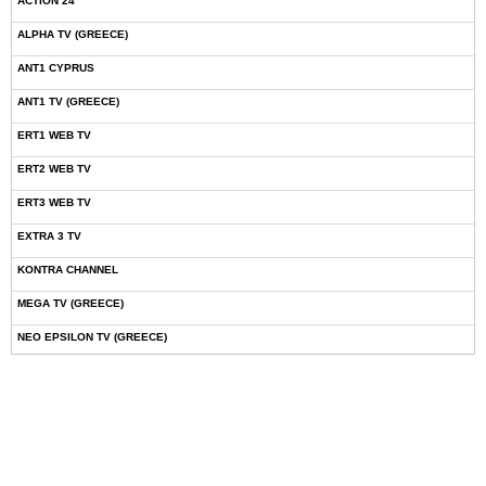
ACTION 24
ALPHA TV (GREECE)
ANT1 CYPRUS
ANT1 TV (GREECE)
ERT1 WEB TV
ERT2 WEB TV
ERT3 WEB TV
EXTRA 3 TV
KONTRA CHANNEL
MEGA TV (GREECE)
NEO EPSILON TV (GREECE)
NOVASPORTS WEB TV
OMEGA TV (CYPRUS)
ONETV (GREECE)
OPEN BEYOND TV (GREECE)