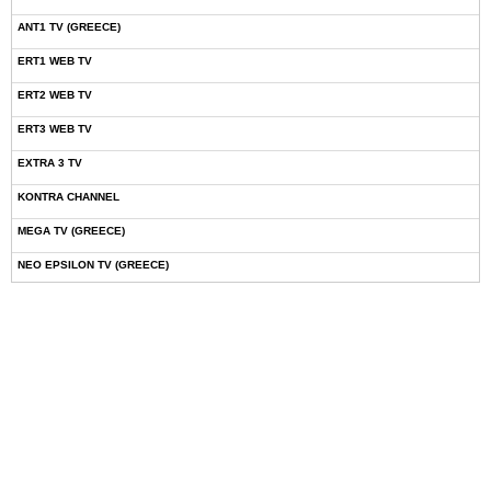
ANT1 TV (GREECE)
ERT1 WEB TV
ERT2 WEB TV
ERT3 WEB TV
EXTRA 3 TV
KONTRA CHANNEL
MEGA TV (GREECE)
NEO EPSILON TV (GREECE)
NOVASPORTS WEB TV
OMEGA TV (CYPRUS)
ONETV (GREECE)
OPEN BEYOND TV (GREECE)
SKAI TV (GREECE)
STAR TV (GREECE)