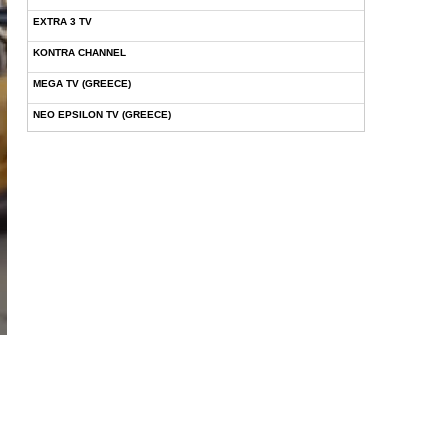
EXTRA 3 TV
KONTRA CHANNEL
MEGA TV (GREECE)
NEO EPSILON TV (GREECE)
NOVASPORTS WEB TV
OMEGA TV (CYPRUS)
ONETV (GREECE)
OPEN BEYOND TV (GREECE)
SKAI TV (GREECE)
STAR TV (GREECE)
VOULI TV
ΕΛΛΗΝΙΚΕΣ ΤΑΙΝΙΕΣ ΟΝ DEMAND
ΝΕΑ ΤΗΛΕΟΡΑΣΗ ΚΡΗΤΗΣ