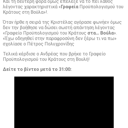
Και τη δεύτερη φορά όμως επέλεξε να το πει λάθος
λέγοντας χαρακτηριστικά «
Γραφεία
Προϋπολογισμού του
Κράτους στη Βούλα»!.
Όταν ήρθε η σειρά της Κριστέλας αγόρασε φωνήεν όμως
δεν την βοήθησε να δώσει σωστή απάντηση λέγοντας
«Γραφείο Προϋπολογισμού του Κράτους
στα… Βούλα
».
«Έχω οδηγηθεί στην παραφροσύνη δεν ξέρω τι να πω»
σχολίασε ο Πέτρος Πολυχρονίδης
Τελικά κέρδισε ο Ανδρέας που βρήκε το Γραφείο
Προϋπολογισμού του Κράτους στη Βουλή!
Δείτε το βίντεο μετά το 31:00: