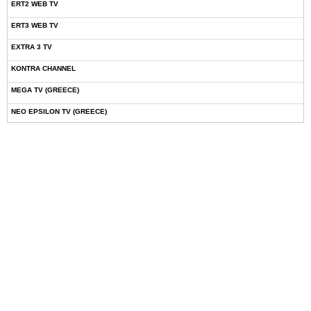
ERT2 WEB TV
ERT3 WEB TV
EXTRA 3 TV
KONTRA CHANNEL
MEGA TV (GREECE)
NEO EPSILON TV (GREECE)
NOVASPORTS WEB TV
OMEGA TV (CYPRUS)
ONETV (GREECE)
OPEN BEYOND TV (GREECE)
SKAI TV (GREECE)
STAR TV (GREECE)
VOULI TV
ΕΛΛΗΝΙΚΕΣ ΤΑΙΝΙΕΣ ΟΝ DEMAND
ΝΕΑ ΤΗΛΕΟΡΑΣΗ ΚΡΗΤΗΣ