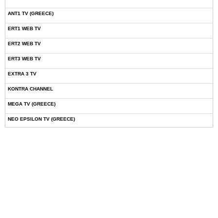
ANT1 TV (GREECE)
ERT1 WEB TV
ERT2 WEB TV
ERT3 WEB TV
EXTRA 3 TV
KONTRA CHANNEL
MEGA TV (GREECE)
NEO EPSILON TV (GREECE)
NOVASPORTS WEB TV
OMEGA TV (CYPRUS)
ONETV (GREECE)
OPEN BEYOND TV (GREECE)
SKAI TV (GREECE)
STAR TV (GREECE)