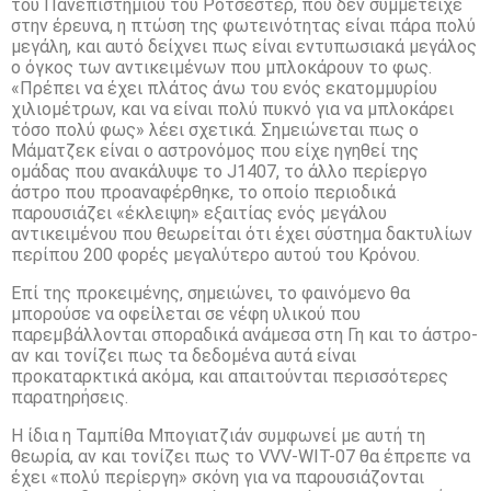
του Πανεπιστημίου του Ρότσεστερ, που δεν συμμετείχε
στην έρευνα, η πτώση της φωτεινότητας είναι πάρα πολύ
μεγάλη, και αυτό δείχνει πως είναι εντυπωσιακά μεγάλος
ο όγκος των αντικειμένων που μπλοκάρουν το φως.
«Πρέπει να έχει πλάτος άνω του ενός εκατομμυρίου
χιλιομέτρων, και να είναι πολύ πυκνό για να μπλοκάρει
τόσο πολύ φως» λέει σχετικά. Σημειώνεται πως ο
Μάματζεκ είναι ο αστρονόμος που είχε ηγηθεί της
ομάδας που ανακάλυψε το J1407, το άλλο περίεργο
άστρο που προαναφέρθηκε, το οποίο περιοδικά
παρουσιάζει «έκλειψη» εξαιτίας ενός μεγάλου
αντικειμένου που θεωρείται ότι έχει σύστημα δακτυλίων
περίπου 200 φορές μεγαλύτερο αυτού του Κρόνου.
Επί της προκειμένης, σημειώνει, το φαινόμενο θα
μπορούσε να οφείλεται σε νέφη υλικού που
παρεμβάλλονται σποραδικά ανάμεσα στη Γη και το άστρο-
αν και τονίζει πως τα δεδομένα αυτά είναι
προκαταρκτικά ακόμα, και απαιτούνται περισσότερες
παρατηρήσεις.
Η ίδια η Ταμπίθα Μπογιατζιάν συμφωνεί με αυτή τη
θεωρία, αν και τονίζει πως το VVV-WIT-07 θα έπρεπε να
έχει «πολύ περίεργη» σκόνη για να παρουσιάζονται