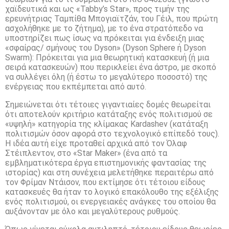
χαϊδευτικά και ως «Tabby’s Star», προς τιμήν της
ερευνήτριας Ταμπίθα Μπογιαϊτζάν, του Γέιλ, που πρώτη
ασχολήθηκε με το ζήτημα), με το ένα στρατόπεδο να
υποστηρίζει πως ίσως να πρόκειται για ένδειξη μιας
«σφαίρας/ σμήνους του Dyson» (Dyson Sphere ή Dyson
Swarm): Πρόκειται για μια θεωρητική κατασκευή (ή μια
σειρά κατασκευών) που περικλείει ένα άστρο, με σκοπό
να συλλέγει όλη (ή έστω το μεγαλύτερο ποσοστό) της
ενέργειας που εκπέμπεται από αυτό.
Σημειώνεται ότι τέτοιες γιγαντιαίες δομές θεωρείται
ότι αποτελούν κριτήριο κατάταξης ενός πολιτισμού σε
«υψηλή» κατηγορία της κλίμακας Kardashev (κατάταξη
πολιτισμών όσον αφορά στο τεχνολογικό επίπεδό τους).
Η ιδέα αυτή είχε προταθεί αρχικά από τον Όλαφ
Στέιπλεντον, στο «Star Maker» (ένα από τα
εμβληματικότερα έργα επιστημονικής φαντασίας της
ιστορίας) και στη συνέχεια μελετήθηκε περαιτέρω από
τον Φρίμαν Ντάισον, που εκτίμησε ότι τέτοιου είδους
κατασκευές θα ήταν το λογικό επακόλουθο της εξέλιξης
ενός πολιτισμού, οι ενεργειακές ανάγκες του οποίου θα
αυξάνονταν με όλο και μεγαλύτερους ρυθμούς.