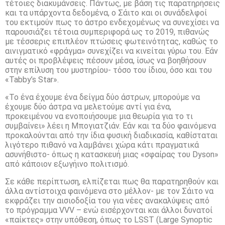
τέτοιες διακυμάνσεις. Πάντως, με βάση τις παρατηρήσεις
και τα υπάρχοντα δεδομένα, ο Σάιτο και οι συνάδελφοί
του εκτιμούν πως το άστρο ενδεχομένως να συνεχίσει να
παρουσιάζει τέτοια συμπεριφορά ως το 2019, πιθανώς
με τέσσερις επιπλέον πτώσεις φωτεινότητας, καθώς το
αινιγματικό «φράγμα» συνεχίζει να κινείται γύρω του. Εάν
αυτές οι προβλέψεις πέσουν μέσα, ίσως να βοηθήσουν
στην επίλυση του μυστηρίου- τόσο του ίδιου, όσο και του
«Tabby’s Star».
«Το ένα έχουμε ένα δείγμα δύο άστρων, μπορούμε να
έχουμε δύο άστρα να μελετούμε αντί για ένα,
προκειμένου να ενοποιήσουμε μια θεωρία για το τι
συμβαίνει» λέει η Μπογιατζιάν. Εάν και τα δύο φαινόμενα
προκαλούνται από την ίδια φυσική διαδικασία, καθίσταται
λιγότερο πιθανό να λαμβάνει χώρα κάτι πραγματικά
ασυνήθιστο- όπως η κατασκευή μιας «σφαίρας του Dyson»
από κάποιον εξωγήινο πολιτισμό.
Σε κάθε περίπτωση, ελπίζεται πως θα παρατηρηθούν και
άλλα αντίστοιχα φαινόμενα στο μέλλον- με τον Σάιτο να
εκφράζει την αισιοδοξία του για νέες ανακαλύψεις από
το πρόγραμμα VVV – ενώ εισέρχονται και άλλοι δυνατοί
«παίκτες» στην υπόθεση, όπως το LSST (Large Synoptic