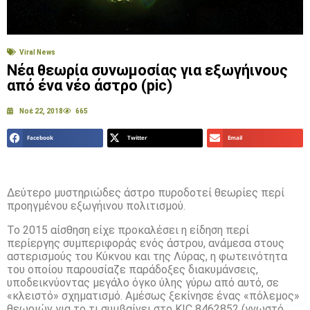
Viral News
Νέα θεωρία συνωμοσίας για εξωγήινους
από ένα νέο άστρο (pic)
Νοέ 22, 2018
665
Facebook
Twitter
Email
Δεύτερο μυστηριώδες άστρο πυροδοτεί θεωρίες περί
προηγμένου εξωγήινου πολιτισμού.
Το 2015 αίσθηση είχε προκαλέσει η είδηση περί
περίεργης συμπεριφοράς ενός άστρου, ανάμεσα στους
αστερισμούς του Κύκνου και της Λύρας, η φωτεινότητα
του οποίου παρουσίαζε παράδοξες διακυμάνσεις,
υποδεικνύοντας μεγάλο όγκο ύλης γύρω από αυτό, σε
«κλειστό» σχηματισμό. Αμέσως ξεκίνησε ένας «πόλεμος»
θεωριών για το τι συμβαίνει στο KIC 8462852 (γνωστό