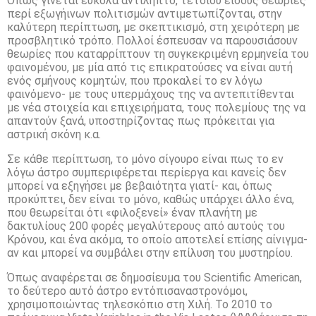
Όπως γίνεται εύκολα αντιληπτό, τέτοιου είδους θεωρίες
περί εξωγήινων πολιτισμών αντιμετωπίζονται, στην
καλύτερη περίπτωση, με σκεπτικισμό, στη χειρότερη με
προσβλητικό τρόπο. Πολλοί έσπευσαν να παρουσιάσουν
θεωρίες που καταρρίπτουν τη συγκεκριμένη ερμηνεία του
φαινομένου, με μία από τις επικρατούσες να είναι αυτή
ενός σμήνους κομητών, που προκαλεί το εν λόγω
φαινόμενο- με τους υπερμάχους της να αντεπιτίθενται
με νέα στοιχεία και επιχειρήματα, τους πολεμίους της να
απαντούν ξανά, υποστηρίζοντας πως πρόκειται για
αστρική σκόνη κ.α.
Σε κάθε περίπτωση, το μόνο σίγουρο είναι πως το εν
λόγω άστρο συμπεριφέρεται περίεργα και κανείς δεν
μπορεί να εξηγήσει με βεβαιότητα γιατί- και, όπως
προκύπτει, δεν είναι το μόνο, καθώς υπάρχει άλλο ένα,
που θεωρείται ότι «φιλοξενεί» έναν πλανήτη με
δακτυλίους 200 φορές μεγαλύτερους από αυτούς του
Κρόνου, και ένα ακόμα, το οποίο αποτελεί επίσης αίνιγμα-
αν και μπορεί να συμβάλει στην επίλυση του μυστηρίου.
Όπως αναφέρεται σε δημοσίευμα του Scientific American,
το δεύτερο αυτό άστρο εντόπισαναστρονόμοι,
χρησιμοποιώντας τηλεσκόπιο στη Χιλή. Το 2010 το