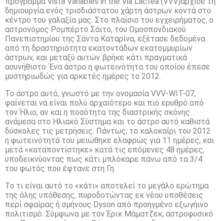
πρόγραμμα Vista Variables in the Via Lactea (VVV)άρχισε τη
δημιουργία ενός τρισδιάστατου χάρτη άστρων κοντά στο
κέντρο του γαλαξία μας. Στο πλαίσιο του εγχειρήματος, ο
αστρονόμος Ρομπέρτο Σάιτο, του Ομοσπονδιακού
Πανεπιστημίου της Σάντα Καταρίνα, εξέτασε δεδομένα
από τη δραστηριότητα εκατοντάδων εκατομμυρίων
άστρων, και μεταξύ αυτών βρήκε κάτι πραγματικά
ασυνήθιστο: Ένα άστρο η φωτεινότητα του οποίου έπεσε
μυστηριωδώς για αρκετές ημέρες το 2012.
Το άστρο αυτό, γνωστό με την ονομασία VVV-WIT-07,
φαίνεται να είναι πολύ αρχαιότερο και πιο ερυθρό από
τον Ήλιο, αν και η ποσότητα της διαστρικής σκόνης
ανάμεσα στο Ηλιακό Σύστημα και το άστρο αυτό καθιστά
δύσκολες τις μετρήσεις. Πάντως, το καλοκαίρι του 2012
η φωτεινότητά του μειώθηκε ελαφρώς για 11 ημέρες, και
μετά «καταποντίστηκε» κατά τις επόμενες 48 ημέρες,
υποδεικνύοντας πως κάτι μπλόκαρε πάνω από τα 3/4
του φωτός που έφτανε στη Γη.
Το τι είναι αυτό το «κάτι» αποτελεί το μεγάλο ερώτημα
της όλης υπόθεσης, πυροδοτώντας εκ νέου υποθέσεις
περί σφαίρας ή σμήνους Dyson από προηγμένο εξωγήινο
πολιτισμό. Σύμφωνα με τον Έρικ Μάματζεκ, αστροφυσικό