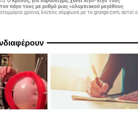
τα.
Ο Κρόνος, για παράδειγμα, χάνει λίγο- λίγο τους
 τον πάγο τους με ρυθμό μιας «ολυμπιακού μεγέθους
ατομμύρια χρόνια, λοιπόν, σύμφωνα με το grunge.com, αυτοί ο
ενδιαφέρουν