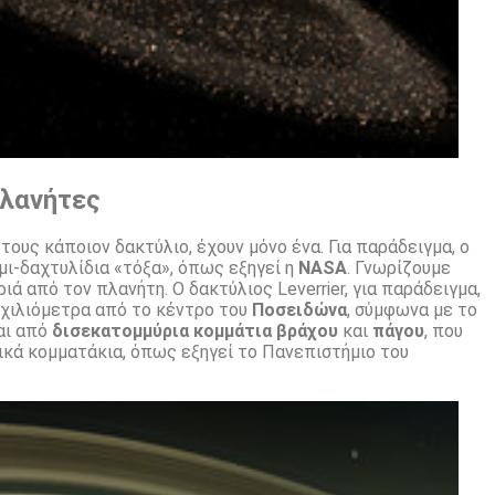
πλανήτες
τους κάποιον δακτύλιο, έχουν μόνο ένα. Για παράδειγμα, ο
ι-δαχτυλίδια «τόξα», όπως εξηγεί η
NASA
. Γνωρίζουμε
ιά από τον πλανήτη. Ο δακτύλιος Leverrier, για παράδειγμα,
 χιλιόμετρα από το κέντρο του
Ποσειδώνα
, σύμφωνα με το
ται από
δισεκατομμύρια κομμάτια
βράχου
και
πάγου
, που
ικά κομματάκια, όπως εξηγεί το Πανεπιστήμιο του