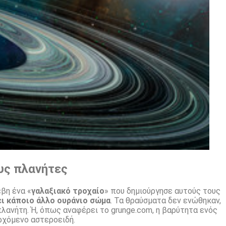
υς πλανήτες
έβη ένα «
γαλαξιακό τροχαίο
» που δημιούργησε αυτούς τους
ι κάποιο άλλο ουράνιο
σώμα
. Τα θραύσματα δεν ενώθηκαν,
λανήτη. Ή, όπως αναφέρει το grunge.com, η βαρύτητα ενός
ρχόμενο αστεροειδή.