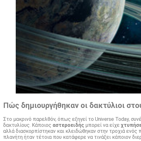
Πώς δημιουργήθηκαν οι δακτύλιοι στο
Στο μακρινό παρελθόν, όπως εξηγεί το Universe Today, συν
δακτυλίους. Κάποιος
αστεροειδής
μπορεί να είχε
χτυπήσε
αλλά διασκορπίστηκαν και κλειδώθηκαν στην τροχιά ενός π
πλανήτη ήταν τέτοια που κατάφερε να τινάξει κάποιον διε