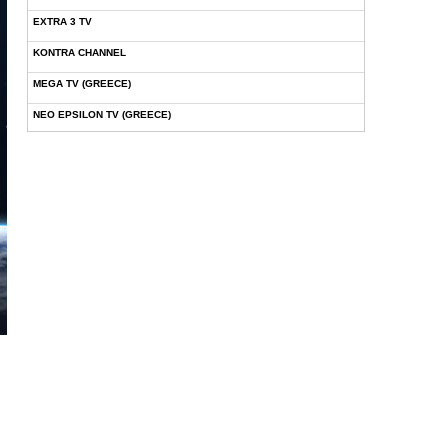
EXTRA 3 TV
KONTRA CHANNEL
MEGA TV (GREECE)
NEO EPSILON TV (GREECE)
NOVASPORTS WEB TV
OMEGA TV (CYPRUS)
ONETV (GREECE)
OPEN BEYOND TV (GREECE)
SKAI TV (GREECE)
STAR TV (GREECE)
VOULI TV
ΕΛΛΗΝΙΚΕΣ ΤΑΙΝΙΕΣ ΟΝ DEMAND
ΝΕΑ ΤΗΛΕΟΡΑΣΗ ΚΡΗΤΗΣ