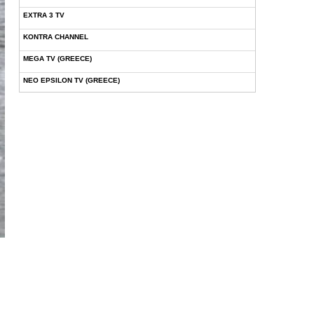
EXTRA 3 TV
KONTRA CHANNEL
MEGA TV (GREECE)
NEO EPSILON TV (GREECE)
NOVASPORTS WEB TV
OMEGA TV (CYPRUS)
ONETV (GREECE)
OPEN BEYOND TV (GREECE)
SKAI TV (GREECE)
STAR TV (GREECE)
VOULI TV
ΕΛΛΗΝΙΚΕΣ ΤΑΙΝΙΕΣ ΟΝ DEMAND
ΝΕΑ ΤΗΛΕΟΡΑΣΗ ΚΡΗΤΗΣ