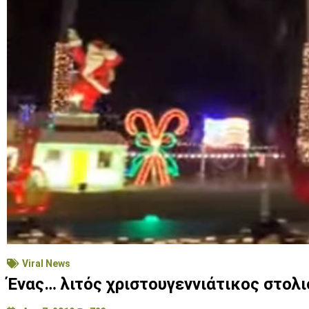
Viral News
Ένας… λιτός χριστουγεννιάτικος στολι