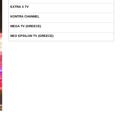
EXTRA 3 TV
KONTRA CHANNEL
MEGA TV (GREECE)
NEO EPSILON TV (GREECE)
NOVASPORTS WEB TV
OMEGA TV (CYPRUS)
ONETV (GREECE)
OPEN BEYOND TV (GREECE)
SKAI TV (GREECE)
STAR TV (GREECE)
VOULI TV
ΕΛΛΗΝΙΚΕΣ ΤΑΙΝΙΕΣ ΟΝ DEMAND
ΝΕΑ ΤΗΛΕΟΡΑΣΗ ΚΡΗΤΗΣ