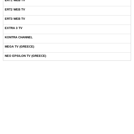
ERT1 WEB TV
ERT2 WEB TV
ERT3 WEB TV
EXTRA 3 TV
KONTRA CHANNEL
MEGA TV (GREECE)
NEO EPSILON TV (GREECE)
NOVASPORTS WEB TV
OMEGA TV (CYPRUS)
ONETV (GREECE)
OPEN BEYOND TV (GREECE)
SKAI TV (GREECE)
STAR TV (GREECE)
VOULI TV
ΕΛΛΗΝΙΚΕΣ ΤΑΙΝΙΕΣ ΟΝ DEMAND