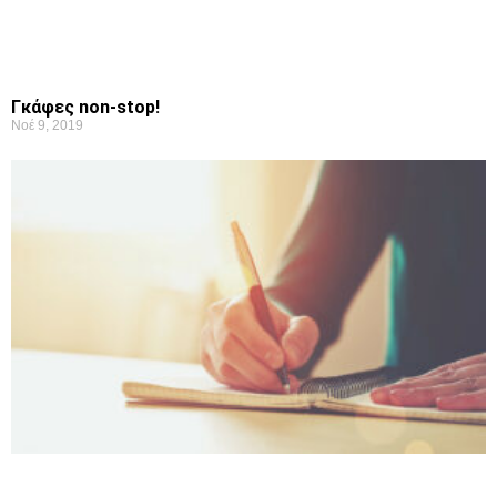
Γκάφες non-stop!
Νοέ 9, 2019