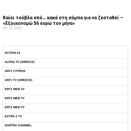
Καίει τούβλα από… κακά στη σόμπα για να ζεσταθεί –
«Εξοικονομώ 56 ευρώ τον μήνα»
Ιαν 15, 2023
ACTION 24
ALPHA TV (GREECE)
ANT1 CYPRUS
ANT1 TV (GREECE)
ERT1 WEB TV
ERT2 WEB TV
ERT3 WEB TV
EXTRA 3 TV
KONTRA CHANNEL