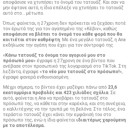
αποφάσισε να χτυπήσει το όνομά του τατουάζ. Και σαν να
μην έφτανε αυτό, η ίδια επέλεξε να χτυπήσει το τατουάζ
αυτό στο… μέτωπο.
Όπως φαίνεται, η 27χρονη δεν πρόκειται να ξεχάσει ποτέ
τον έρωτά της για τον αγαπημένο της «Κέβιν», καθώς
αποφάσισε να βλέπει το όνομά του κάθε φορά που θα
κοιτιέται στον καθρέφτη
. Με ένα μεγάλο τατουάζ, η Ana
εκδήλωσε την αγάπη που έχει για τον σύντροφό της.
«
Κάνω τατουάζ το όνομα του αγοριού μου στο
πρόσωπό μου
» έγραψε η 27χρονη σε ένα βίντεο που
ανέβασε στον προσωπικό της λογαριασμό στο TikTok. Στη
λεζάντα, έγραψε «
το νέο μου τατουάζ στο πρόσωπο!
»,
έγραψε φανερά ενθουσιασμένη.
Μέχρι σήμερα, το βίντεο έχει μαζέψει πάνω από
23,6
εκατομμύρια προβολές και 423 χιλιάδες σχόλια
. Σε
αυτό, φαίνεται η Ana να προβάρει το τατουάζ στο
πρόσωπό της, να κάθεται στην καρέκλα, και στη συνέχεια,
ο καλλιτέχνης να την τρυπά με τη βελόνα. Στο τέλος, ένα
τεράστιο τατουάζ έχει κάνει την εμφάνισή του στο
πρόσωπο της, ενώ η ίδια φαίνεται
ιδιαιτέρως χαρούμενη
με το αποτέλεσμα.