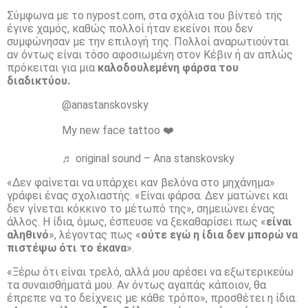
Σύμφωνα με το nypost.com, στα σχόλια του βίντεό της
έγινε χαμός, καθώς πολλοί ήταν εκείνοι που δεν
συμφώνησαν με την επιλογή της. Πολλοί αναρωτιούνται
αν όντως είναι τόσο αφοσιωμένη στον Κέβιν ή αν απλώς
πρόκειται για μια
καλοδουλεμένη φάρσα του
διαδικτύου.
@anastanskovsky
My new face tattoo ❤️
♬ original sound – Ana stanskovsky
«Δεν φαίνεται να υπάρχει καν βελόνα στο μηχάνημα»
γράφει ένας σχολιαστής. «Είναι φάρσα. Δεν ματώνει και
δεν γίνεται κόκκινο το μέτωπό της», σημειώνει ένας
άλλος. Η ίδια, όμως, έσπευσε να ξεκαθαρίσει πως «
είναι
αληθινό
», λέγοντας πως «
ούτε εγώ η ίδια δεν μπορώ να
πιστέψω ότι το έκανα
».
«Ξέρω ότι είναι τρελό, αλλά μου αρέσει να εξωτερικεύω
τα συναισθήματά μου. Αν όντως αγαπάς κάποιον, θα
έπρεπε να το δείχνεις με κάθε τρόπο», προσθέτει η ίδια.