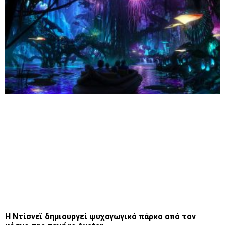
Η Ντίσνεϊ δημιουργεί ψυχαγωγικό πάρκο από τον