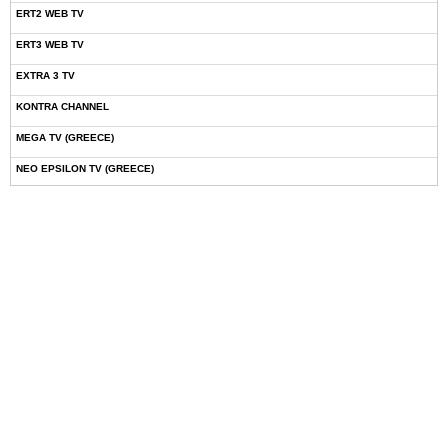
ERT2 WEB TV
ERT3 WEB TV
EXTRA 3 TV
KONTRA CHANNEL
MEGA TV (GREECE)
NEO EPSILON TV (GREECE)
NOVASPORTS WEB TV
OMEGA TV (CYPRUS)
ONETV (GREECE)
OPEN BEYOND TV (GREECE)
SKAI TV (GREECE)
STAR TV (GREECE)
VOULI TV
ΕΛΛΗΝΙΚΕΣ ΤΑΙΝΙΕΣ ΟΝ DEMAND
ΝΕΑ ΤΗΛΕΟΡΑΣΗ ΚΡΗΤΗΣ