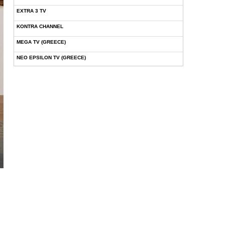
EXTRA 3 TV
KONTRA CHANNEL
MEGA TV (GREECE)
NEO EPSILON TV (GREECE)
NOVASPORTS WEB TV
OMEGA TV (CYPRUS)
ONETV (GREECE)
OPEN BEYOND TV (GREECE)
SKAI TV (GREECE)
STAR TV (GREECE)
VOULI TV
ΕΛΛΗΝΙΚΕΣ ΤΑΙΝΙΕΣ ΟΝ DEMAND
ΝΕΑ ΤΗΛΕΟΡΑΣΗ ΚΡΗΤΗΣ