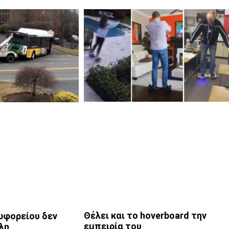
Θέλει και το hoverboard την
ωφορείου δεν
εμπειρία του
λη