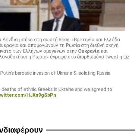
 Δένδια μπήκε στη σωστή θέση. «Βρετανία και Ελλάδα
υκρανία και απομονώνουν τη Ρωσία στη διεθνή σκηνή.
θάνατο των Ελλήνων ομογενών στην
Ουκρανία
και
λογοδοτήσει η Ρωσία» έγραψε στο διορθωμένο tweet η Liz
tin’s barbaric invasion of Ukraine & isolating Russia
deaths of ethnic Greeks in Ukraine and we agreed to
.twitter.com/HJXn9gSbPn
ενδιαφέρουν