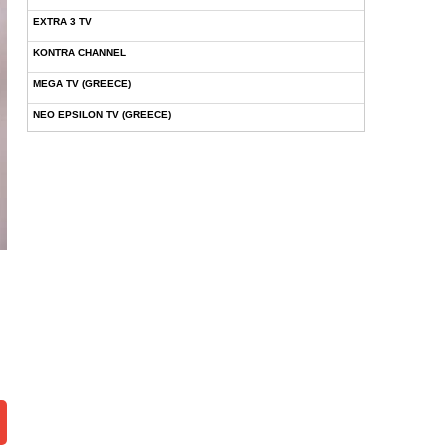
EXTRA 3 TV
KONTRA CHANNEL
MEGA TV (GREECE)
NEO EPSILON TV (GREECE)
NOVASPORTS WEB TV
OMEGA TV (CYPRUS)
ONETV (GREECE)
OPEN BEYOND TV (GREECE)
SKAI TV (GREECE)
STAR TV (GREECE)
VOULI TV
ΕΛΛΗΝΙΚΕΣ ΤΑΙΝΙΕΣ ΟΝ DEMAND
ΝΕΑ ΤΗΛΕΟΡΑΣΗ ΚΡΗΤΗΣ