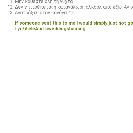
Μην κάθεστε όλη τη νύχτα.
Δεν επιτρέπεται η κατανάλωση αλκοόλ από έξω. Αν σ
Ανατρέξτε στον κανόνα #1.
If someone sent this to me I would simply just not g
by
u/VieleAud
in
weddingshaming