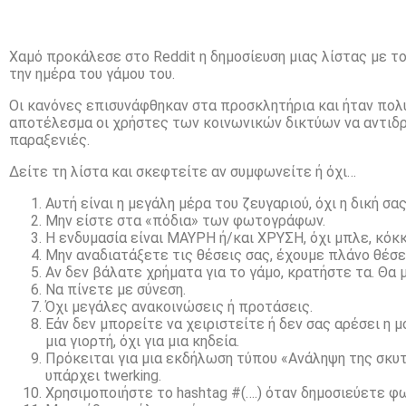
Χαμό προκάλεσε στο Reddit η δημοσίευση μιας λίστας με τ
την ημέρα του γάμου του.
Οι κανόνες επισυνάφθηκαν στα προσκλητήρια και ήταν πολύ
αποτέλεσμα οι χρήστες των κοινωνικών δικτύων να αντιδρ
παραξενιές.
Δείτε τη λίστα και σκεφτείτε αν συμφωνείτε ή όχι…
Αυτή είναι η μεγάλη μέρα του ζευγαριού, όχι η δική σας
Μην είστε στα «πόδια» των φωτογράφων.
Η ενδυμασία είναι ΜΑΥΡΗ ή/και ΧΡΥΣΗ, όχι μπλε, κόκκ
Μην αναδιατάξετε τις θέσεις σας, έχουμε πλάνο θέσε
Αν δεν βάλατε χρήματα για το γάμο, κρατήστε τα. Θα 
Να πίνετε με σύνεση.
Όχι μεγάλες ανακοινώσεις ή προτάσεις.
Εάν δεν μπορείτε να χειριστείτε ή δεν σας αρέσει η μ
μια γιορτή, όχι για μια κηδεία.
Πρόκειται για μια εκδήλωση τύπου «Ανάληψη της σκυτά
υπάρχει twerking.
Χρησιμοποιήστε το hashtag #(….) όταν δημοσιεύετε φ