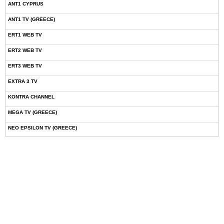
ANT1 CYPRUS
ANT1 TV (GREECE)
ERT1 WEB TV
ERT2 WEB TV
ERT3 WEB TV
EXTRA 3 TV
KONTRA CHANNEL
MEGA TV (GREECE)
NEO EPSILON TV (GREECE)
NOVASPORTS WEB TV
OMEGA TV (CYPRUS)
ONETV (GREECE)
OPEN BEYOND TV (GREECE)
SKAI TV (GREECE)
STAR TV (GREECE)