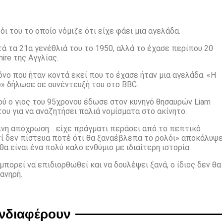
ι του το οποίο νόμιζε ότι είχε φάει μια αγελάδα.
τά τα 21α γενέθλιά του το 1950, αλλά το έχασε περίπου 20
ire της Αγγλίας.
όνο που ήταν κοντά εκεί που το έχασε ήταν μια αγελάδα. «Η
ο» δήλωσε σε συνέντευξή του στο BBC.
φού ο γιος του 95χρονου έδωσε στον κυνηγό θησαυρών Liam
του για να αναζητήσει παλιά νομίσματα στο ακίνητο.
σινη απόχρωση… είχε πράγματι περάσει από το πεπτικό
τί δεν πίστευα ποτέ ότι θα ξαναέβλεπα το ρολόι» αποκάλυψ
 θα είναι ένα πολύ καλό ενθύμιο με ιδιαίτερη ιστορία.
μπορεί να επιδιορθωθεί και να δουλέψει ξανά, ο ίδιος δεν θα
ανηρή.
ενδιαφέρουν