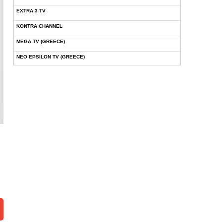
EXTRA 3 TV
KONTRA CHANNEL
MEGA TV (GREECE)
NEO EPSILON TV (GREECE)
NOVASPORTS WEB TV
OMEGA TV (CYPRUS)
ONETV (GREECE)
OPEN BEYOND TV (GREECE)
SKAI TV (GREECE)
STAR TV (GREECE)
VOULI TV
ΕΛΛΗΝΙΚΕΣ ΤΑΙΝΙΕΣ ΟΝ DEMAND
ΝΕΑ ΤΗΛΕΟΡΑΣΗ ΚΡΗΤΗΣ