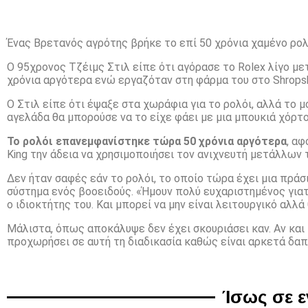
Ένας Βρετανός αγρότης βρήκε το επί 50 χρόνια χαμένο ρολό
Ο 95χρονος Τζέιμς Στιλ είπε ότι αγόρασε το Rolex λίγο με
χρόνια αργότερα ενώ εργαζόταν στη φάρμα του στο Shropsh
Ο Στιλ είπε ότι έψαξε στα χωράφια για το ρολόι, αλλά το μ
αγελάδα θα μπορούσε να το είχε φάει με μια μπουκιά χόρτ
Το ρολόι επανεμφανίστηκε τώρα 50 χρόνια αργότερα
, α
King την άδεια να χρησιμοποιήσει τον ανιχνευτή μετάλλων 
Δεν ήταν σαφές εάν το ρολόι, το οποίο τώρα έχει μια πρά
σύστημα ενός βοοειδούς. «Ήμουν πολύ ευχαριστημένος για
ο ιδιοκτήτης του. Και μπορεί να μην είναι λειτουργικό αλλά
Μάλιστα, όπως αποκάλυψε δεν έχει σκουριάσει καν. Αν και 
προχωρήσει σε αυτή τη διαδικασία καθώς είναι αρκετά δαπ
Ίσως σε 