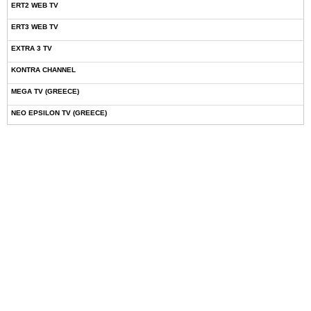
ERT2 WEB TV
ERT3 WEB TV
EXTRA 3 TV
KONTRA CHANNEL
MEGA TV (GREECE)
NEO EPSILON TV (GREECE)
NOVASPORTS WEB TV
OMEGA TV (CYPRUS)
ONETV (GREECE)
OPEN BEYOND TV (GREECE)
SKAI TV (GREECE)
STAR TV (GREECE)
VOULI TV
ΕΛΛΗΝΙΚΕΣ ΤΑΙΝΙΕΣ ΟΝ DEMAND
ΝΕΑ ΤΗΛΕΟΡΑΣΗ ΚΡΗΤΗΣ