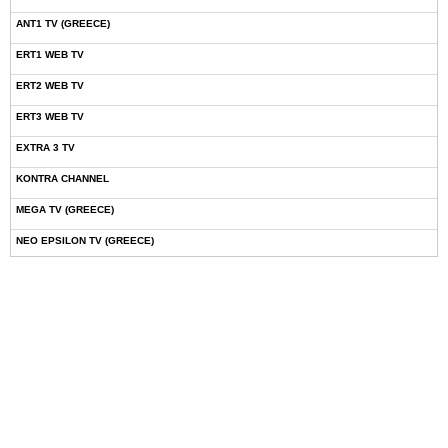
ANT1 TV (GREECE)
ERT1 WEB TV
ERT2 WEB TV
ERT3 WEB TV
EXTRA 3 TV
KONTRA CHANNEL
MEGA TV (GREECE)
NEO EPSILON TV (GREECE)
NOVASPORTS WEB TV
OMEGA TV (CYPRUS)
ONETV (GREECE)
OPEN BEYOND TV (GREECE)
SKAI TV (GREECE)
STAR TV (GREECE)