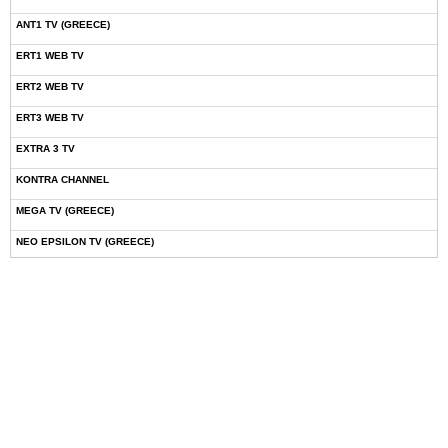
ANT1 TV (GREECE)
ERT1 WEB TV
ERT2 WEB TV
ERT3 WEB TV
EXTRA 3 TV
KONTRA CHANNEL
MEGA TV (GREECE)
NEO EPSILON TV (GREECE)
NOVASPORTS WEB TV
OMEGA TV (CYPRUS)
ONETV (GREECE)
OPEN BEYOND TV (GREECE)
SKAI TV (GREECE)
STAR TV (GREECE)