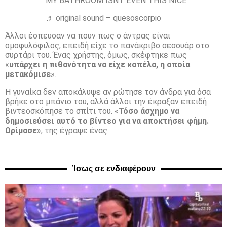
MY BATHROOM ISNT EVEN THIS NICE
♬ original sound – quesoscorpio
Άλλοι έσπευσαν να πουν πως ο άντρας είναι
ομοφυλόφιλος, επειδή είχε το πανάκριβο σεσουάρ στο
συρτάρι του. Ένας χρήστης, όμως, σκέφτηκε πως
«
υπάρχει η πιθανότητα να είχε κοπέλα, η οποία
μετακόμισε
».
Η γυναίκα δεν αποκάλυψε αν ρώτησε τον άνδρα για όσα
βρήκε στο μπάνιο του, αλλά άλλοι την έκραξαν επειδή
βιντεοσκόπησε το σπίτι του. «
Τόσο άσχημο να
δημοσιεύσει αυτό το βίντεο για να αποκτήσει φήμη.
Ωρίμασε
», της έγραψε ένας.
Ίσως σε ενδιαφέρουν