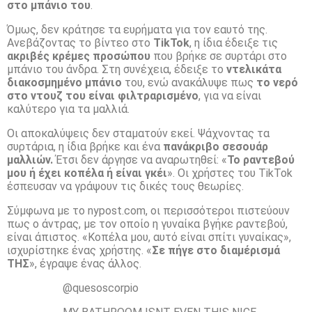
στο μπάνιο του
.
Όμως, δεν κράτησε τα ευρήματα για τον εαυτό της.
Ανεβάζοντας το βίντεο στο
TikTok
, η ίδια έδειξε τις
ακριβές κρέμες προσώπου
που βρήκε σε συρτάρι στο
μπάνιο του άνδρα. Στη συνέχεια, έδειξε το
ντελικάτα
διακοσμημένο μπάνιο
του, ενώ ανακάλυψε πως
το νερό
στο ντουζ του είναι φιλτραρισμένο
, για να είναι
καλύτερο για τα μαλλιά.
Οι αποκαλύψεις δεν σταματούν εκεί. Ψάχνοντας τα
συρτάρια, η ίδια βρήκε και ένα
πανάκριβο σεσουάρ
μαλλιών.
Έτσι δεν άργησε να αναρωτηθεί: «
Το ραντεβού
μου ή έχει κοπέλα ή είναι γκέι
». Οι χρήστες του TikTok
έσπευσαν να γράψουν τις δικές τους θεωρίες.
Σύμφωνα με το nypost.com, οι περισσότεροι πιστεύουν
πως ο άντρας, με τον οποίο η γυναίκα βγήκε ραντεβού,
είναι άπιστος. «Κοπέλα μου, αυτό είναι σπίτι γυναίκας»,
ισχυρίστηκε ένας χρήστης. «
Σε πήγε στο διαμέρισμά
ΤΗΣ
», έγραψε ένας άλλος.
@quesoscorpio