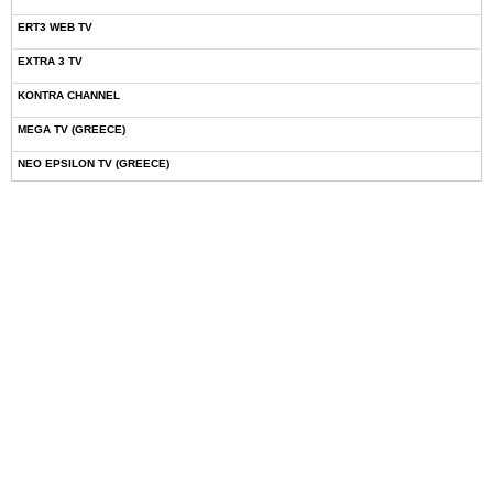
ERT3 WEB TV
EXTRA 3 TV
KONTRA CHANNEL
MEGA TV (GREECE)
NEO EPSILON TV (GREECE)
NOVASPORTS WEB TV
OMEGA TV (CYPRUS)
ONETV (GREECE)
OPEN BEYOND TV (GREECE)
SKAI TV (GREECE)
STAR TV (GREECE)
VOULI TV
ΕΛΛΗΝΙΚΕΣ ΤΑΙΝΙΕΣ ΟΝ DEMAND
ΝΕΑ ΤΗΛΕΟΡΑΣΗ ΚΡΗΤΗΣ