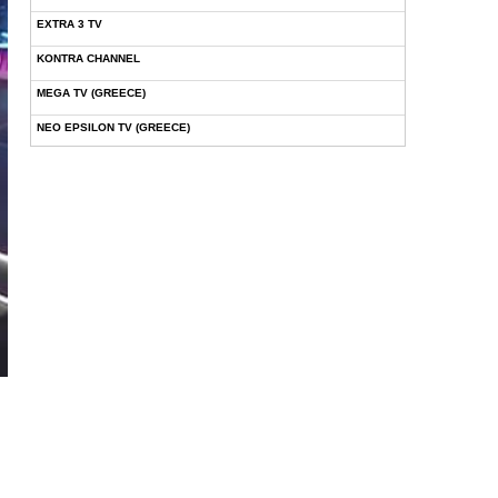
EXTRA 3 TV
KONTRA CHANNEL
MEGA TV (GREECE)
NEO EPSILON TV (GREECE)
NOVASPORTS WEB TV
OMEGA TV (CYPRUS)
ONETV (GREECE)
OPEN BEYOND TV (GREECE)
SKAI TV (GREECE)
STAR TV (GREECE)
VOULI TV
ΕΛΛΗΝΙΚΕΣ ΤΑΙΝΙΕΣ ΟΝ DEMAND
ΝΕΑ ΤΗΛΕΟΡΑΣΗ ΚΡΗΤΗΣ