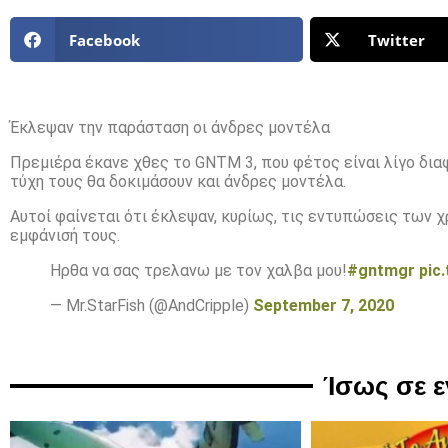
Facebook
Twitter
Έκλεψαν την παράσταση οι άνδρες μοντέλα
Πρεμιέρα έκανε χθες το GNTM 3, που φέτος είναι λίγο δια
τύχη τους θα δοκιμάσουν και άνδρες μοντέλα.
Αυτοί φαίνεται ότι έκλεψαν, κυρίως, τις εντυπώσεις των χ
εμφάνισή τους.
Ηρθα να σας τρελανω με τον χαλβα μου!
#gntmgr
pic
— Mr.StarFish (@AndCripple)
September 7, 2020
Ίσως σε 