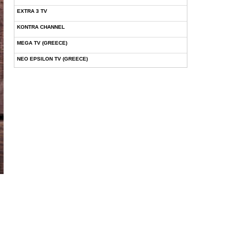
EXTRA 3 TV
KONTRA CHANNEL
MEGA TV (GREECE)
NEO EPSILON TV (GREECE)
NOVASPORTS WEB TV
OMEGA TV (CYPRUS)
ONETV (GREECE)
OPEN BEYOND TV (GREECE)
SKAI TV (GREECE)
STAR TV (GREECE)
VOULI TV
ΕΛΛΗΝΙΚΕΣ ΤΑΙΝΙΕΣ ΟΝ DEMAND
ΝΕΑ ΤΗΛΕΟΡΑΣΗ ΚΡΗΤΗΣ