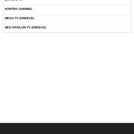
KONTRA CHANNEL
MEGA TV (GREECE)
NEO EPSILON TV (GREECE)
NOVASPORTS WEB TV
OMEGA TV (CYPRUS)
ONETV (GREECE)
OPEN BEYOND TV (GREECE)
SKAI TV (GREECE)
STAR TV (GREECE)
VOULI TV
ΕΛΛΗΝΙΚΕΣ ΤΑΙΝΙΕΣ ΟΝ DEMAND
ΝΕΑ ΤΗΛΕΟΡΑΣΗ ΚΡΗΤΗΣ