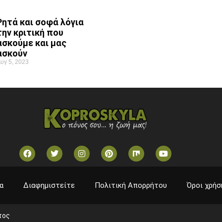
Ρητά και σοφά λόγια
την κριτική που
ασκούμε και μας
ασκούν
υγ 5, 2023
α
Διαφημιστείτε
Πολιτική Απορρήτου
Όροι χρήσ
τος