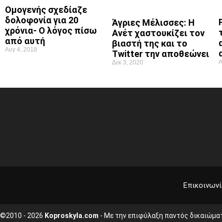
Ομογενής σχεδίαζε
δολοφονία για 20
Άγριες Μέλισσες: Η
χρόνια- Ο λόγος πίσω
Ανέτ χαστουκίζει τον
από αυτή
βιαστή της και το
Αυγ 4, 2018
Twitter την αποθεώνει
Α
Δεκ 3, 2020
Επικοινωνί
©2010 - 2026
Koproskyla.com
- Με την επιφύλαξη παντός δικαιώμα