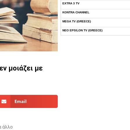
EXTRA 3 TV
KONTRA CHANNEL
MEGA TV (GREECE)
NEO EPSILON TV (GREECE)
NOVASPORTS WEB TV
OMEGA TV (CYPRUS)
ONETV (GREECE)
εν μοιάζει με
OPEN BEYOND TV (GREECE)
SKAI TV (GREECE)
STAR TV (GREECE)
VOULI TV
Email
ΕΛΛΗΝΙΚΕΣ ΤΑΙΝΙΕΣ ΟΝ DEMAND
ΝΕΑ ΤΗΛΕΟΡΑΣΗ ΚΡΗΤΗΣ
α άλλο