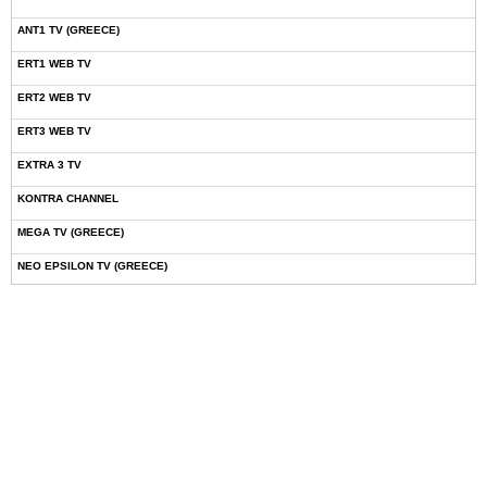
ANT1 TV (GREECE)
ERT1 WEB TV
ERT2 WEB TV
ERT3 WEB TV
EXTRA 3 TV
KONTRA CHANNEL
MEGA TV (GREECE)
NEO EPSILON TV (GREECE)
NOVASPORTS WEB TV
OMEGA TV (CYPRUS)
ONETV (GREECE)
OPEN BEYOND TV (GREECE)
SKAI TV (GREECE)
STAR TV (GREECE)