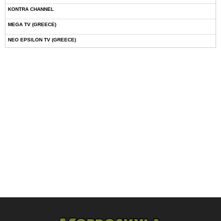
KONTRA CHANNEL
MEGA TV (GREECE)
NEO EPSILON TV (GREECE)
NOVASPORTS WEB TV
OMEGA TV (CYPRUS)
ONETV (GREECE)
OPEN BEYOND TV (GREECE)
SKAI TV (GREECE)
STAR TV (GREECE)
VOULI TV
ΕΛΛΗΝΙΚΕΣ ΤΑΙΝΙΕΣ ΟΝ DEMAND
ΝΕΑ ΤΗΛΕΟΡΑΣΗ ΚΡΗΤΗΣ