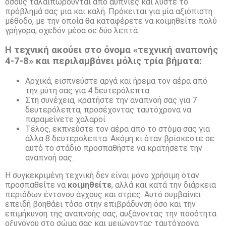
όσους ταλαιπωρούνται από αϋπνίες και λύστε το
πρόβλημά σας μια και καλή. Πρόκειται για μία αξιόπιστη
μέθοδο, με την οποία θα καταφέρετε να κοιμηθείτε πολύ
γρήγορα, σχεδόν μέσα σε δύο λεπτά.
Η τεχνική ακούει στο όνομα «τεχνική αναπονής
4-7-8» και περιλαμβάνει μόλις τρία βήματα:
Αρχικά, εισπνεύστε αργά και ήρεμα τον αέρα από
την μύτη σας για 4 δευτερόλεπτα.
Στη συνέχεια, κρατήστε την αναπνοή σας για 7
δευτερόλεπτα, προσέχοντας ταυτόχρονα να
παραμείνετε χαλαροί.
Τέλος, εκπνεύστε τον αέρα από το στόμα σας για
άλλα 8 δευτερόλεπτα. Ακόμη κι όταν βρίσκεστε σε
αυτό το στάδιο προσπαθήστε να κρατήσετε την
αναπνοή σας.
Η συγκεκριμένη τεχνική δεν είναι μόνο χρήσιμη όταν
προσπαθείτε να
κοιμηθείτε
, αλλά και κατά την διάρκεια
περιόδων έντονου άγχους και στρες. Αυτό συμβαίνει
επειδή βοηθάει τόσο στην επιβράδυνση όσο και την
επιμήκυνση της αναπνοής σας, αυξάνοντας την ποσότητα
οξυγόνου στο σώμα σας και μειώνοντας ταυτόχρονα