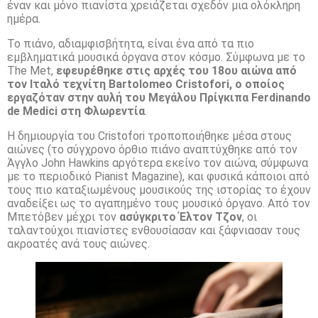
έναν και μόνο πιανίστα χρειάζεται σχεδόν μια ολόκληρη
ημέρα.
Το πιάνο, αδιαμφισβήτητα, είναι ένα από τα πιο
εμβληματικά μουσικά όργανα στον κόσμο. Σύμφωνα με το
The Met,
εφευρέθηκε στις αρχές του 18ου αιώνα από
τον Ιταλό τεχνίτη Bartolomeo Cristofori, ο οποίος
εργαζόταν στην αυλή του Μεγάλου Πρίγκιπα Ferdinando
de Medici στη Φλωρεντία
.
Η δημιουργία του Cristofori τροποποιήθηκε μέσα στους
αιώνες (το σύγχρονο όρθιο πιάνο αναπτύχθηκε από τον
Άγγλο John Hawkins αργότερα εκείνο τον αιώνα, σύμφωνα
με το περιοδικό Pianist Magazine), και φυσικά κάποιοι από
τους πιο καταξιωμένους μουσικούς της ιστορίας το έχουν
αναδείξει ως το αγαπημένο τους μουσικό όργανο. Από τον
Μπετόβεν μέχρι τον
ασύγκριτο Έλτον Τζον
, οι
ταλαντούχοι πιανίστες ενθουσίασαν και ξάφνιασαν τους
ακροατές ανά τους αιώνες.