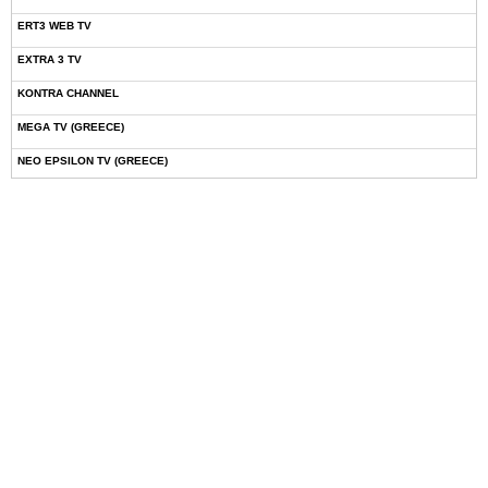
ERT3 WEB TV
EXTRA 3 TV
KONTRA CHANNEL
MEGA TV (GREECE)
NEO EPSILON TV (GREECE)
NOVASPORTS WEB TV
OMEGA TV (CYPRUS)
ONETV (GREECE)
OPEN BEYOND TV (GREECE)
SKAI TV (GREECE)
STAR TV (GREECE)
VOULI TV
ΕΛΛΗΝΙΚΕΣ ΤΑΙΝΙΕΣ ΟΝ DEMAND
ΝΕΑ ΤΗΛΕΟΡΑΣΗ ΚΡΗΤΗΣ