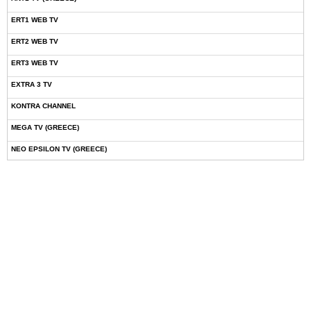
ERT1 WEB TV
ERT2 WEB TV
ERT3 WEB TV
EXTRA 3 TV
KONTRA CHANNEL
MEGA TV (GREECE)
NEO EPSILON TV (GREECE)
NOVASPORTS WEB TV
OMEGA TV (CYPRUS)
ONETV (GREECE)
OPEN BEYOND TV (GREECE)
SKAI TV (GREECE)
STAR TV (GREECE)
VOULI TV