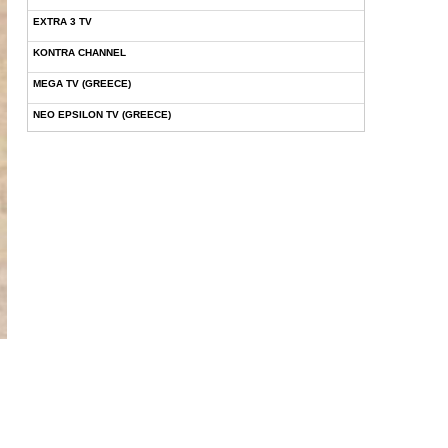
EXTRA 3 TV
KONTRA CHANNEL
MEGA TV (GREECE)
NEO EPSILON TV (GREECE)
NOVASPORTS WEB TV
OMEGA TV (CYPRUS)
ONETV (GREECE)
OPEN BEYOND TV (GREECE)
SKAI TV (GREECE)
STAR TV (GREECE)
VOULI TV
ΕΛΛΗΝΙΚΕΣ ΤΑΙΝΙΕΣ ΟΝ DEMAND
ΝΕΑ ΤΗΛΕΟΡΑΣΗ ΚΡΗΤΗΣ