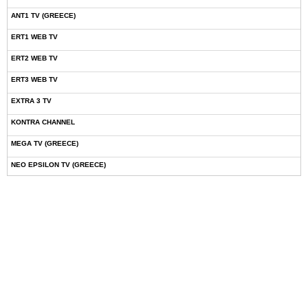
ANT1 TV (GREECE)
ERT1 WEB TV
ERT2 WEB TV
ERT3 WEB TV
EXTRA 3 TV
KONTRA CHANNEL
MEGA TV (GREECE)
NEO EPSILON TV (GREECE)
NOVASPORTS WEB TV
OMEGA TV (CYPRUS)
ONETV (GREECE)
OPEN BEYOND TV (GREECE)
SKAI TV (GREECE)
STAR TV (GREECE)