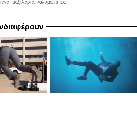
ενα -μαξιλάρια, καλύματα κ.α.
ενδιαφέρουν