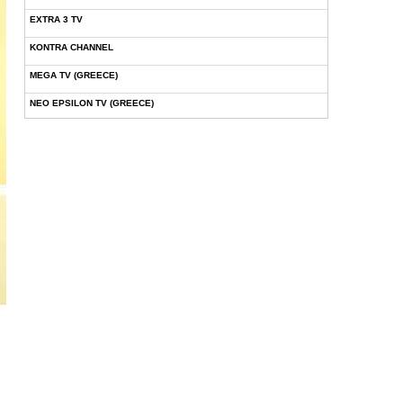
EXTRA 3 TV
KONTRA CHANNEL
MEGA TV (GREECE)
NEO EPSILON TV (GREECE)
NOVASPORTS WEB TV
OMEGA TV (CYPRUS)
ONETV (GREECE)
OPEN BEYOND TV (GREECE)
SKAI TV (GREECE)
STAR TV (GREECE)
VOULI TV
ΕΛΛΗΝΙΚΕΣ ΤΑΙΝΙΕΣ ΟΝ DEMAND
ΝΕΑ ΤΗΛΕΟΡΑΣΗ ΚΡΗΤΗΣ