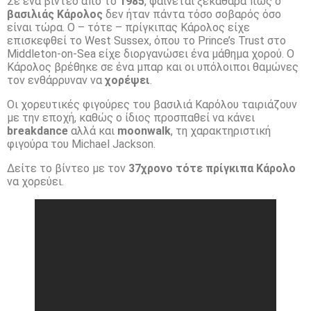
Σε ένα βίντεο από το
1985
, φαίνεται ξεκάθαρα πως ο
βασιλιάς Κάρολος
δεν ήταν πάντα τόσο σοβαρός όσο
είναι τώρα. Ο – τότε – πρίγκιπας Κάρολος είχε
επισκεφθεί το West Sussex, όπου το Prince’s Trust στο
Middleton-on-Sea είχε διοργανώσει ένα μάθημα χορού. Ο
Κάρολος βρέθηκε σε ένα μπαρ και οι υπόλοιποι θαμώνες
τον ενθάρρυναν να
χορέψει
.
Οι χορευτικές φιγούρες του βασιλιά Καρόλου ταιριάζουν
με την εποχή, καθώς ο ίδιος προσπαθεί να κάνει
breakdance
αλλά και
moonwalk
, τη χαρακτηριστική
φιγούρα του Michael Jackson.
Δείτε το βίντεο με τον
37χρονο τότε πρίγκιπα Κάρολο
να χορεύει.