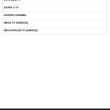
EXTRA 3 TV
KONTRA CHANNEL
MEGA TV (GREECE)
NEO EPSILON TV (GREECE)
NOVASPORTS WEB TV
OMEGA TV (CYPRUS)
ONETV (GREECE)
OPEN BEYOND TV (GREECE)
SKAI TV (GREECE)
STAR TV (GREECE)
VOULI TV
ΕΛΛΗΝΙΚΕΣ ΤΑΙΝΙΕΣ ΟΝ DEMAND
ΝΕΑ ΤΗΛΕΟΡΑΣΗ ΚΡΗΤΗΣ