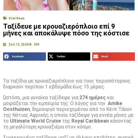
Viral News
Ταξίδευε με κρουαζιερόπλοιο επί 9
μήνες και αποκάλυψε πόσο της κόστισε
Σεπ 13, 2024
389
Facebook
Twitter
Email
Τα ταξίδια με κρουαζιερόπλοιο για τους περισσότερους
διαρκούν περίπου 1 εβδομάδα έως 15 μέρες.
Ωστόσο, μια γυναίκα ταξίδεψε για
274 ημέρες
και
μοιράζεται την εμπειρία της. Ο λόγος για την
Amike
Oosthuizen
, δημιουργό περιεχομένου από το Κέιπ Τάουν
της Νότιας Αφρικής, η οποία ταξίδεψε για εννέα μήνες με
το
Ultimate World Cruise
της
Royal Caribbean
κάνοντας
τη μεγαλύτερη κρουαζιέρα στον κόσμο.
Συγκεκριμένα ταξίδεψε μαζί με άλλους επιβάτες, φυσικά,