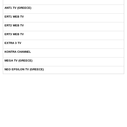
ANT1 TV (GREECE)
ERT1 WEB TV
ERT2 WEB TV
ERT3 WEB TV
EXTRA 3 TV
KONTRA CHANNEL
MEGA TV (GREECE)
NEO EPSILON TV (GREECE)
NOVASPORTS WEB TV
OMEGA TV (CYPRUS)
ONETV (GREECE)
OPEN BEYOND TV (GREECE)
SKAI TV (GREECE)
STAR TV (GREECE)