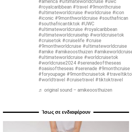
#america #ultimateworldcruise #uwc
#royalcaribbean #travel #9monthcruise
#ultimateworldcruise #worldcruise #icon
#iconic #9monthworldcruise #southafrican
#southafricantiktok #UWC
#ultimateworldcruise #royalcaribbean
#ultimateworldcruisehip #worldcruisetok
#cruisetok #cruiselife #cruise
#9monthworldcruise #ultimateworldcruise
#amike #amikeoosthuizen #amikeworldcruis
#ultimateworldcruise #worldcruisetok
#worldcruise2024 #serenadeoftheseas
#oasisoftheseas #serenade #9monthcruise
#foryoupage #9monthcruisetok #traveltikto
#worldtravel #cruisetravel #tiktoktravel
♬ original sound – amikeoosthuizen
Ίσως σε ενδιαφέρουν