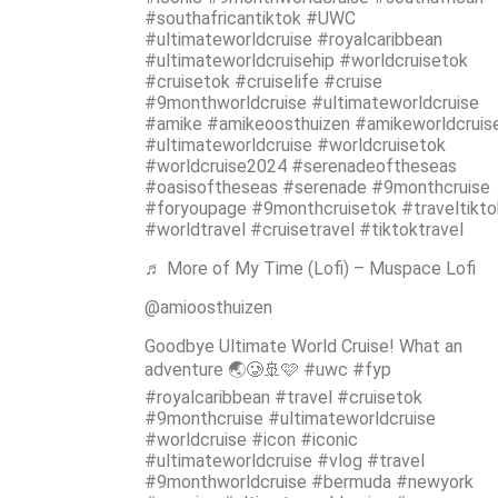
#southafricantiktok #UWC
#ultimateworldcruise #royalcaribbean
#ultimateworldcruisehip #worldcruisetok
#cruisetok #cruiselife #cruise
#9monthworldcruise #ultimateworldcruise
#amike #amikeoosthuizen #amikeworldcruis
#ultimateworldcruise #worldcruisetok
#worldcruise2024 #serenadeoftheseas
#oasisoftheseas #serenade #9monthcruise
#foryoupage #9monthcruisetok #traveltikto
#worldtravel #cruisetravel #tiktoktravel
♬ More of My Time (Lofi) – Muspace Lofi
@amioosthuizen
Goodbye Ultimate World Cruise! What an
adventure 🌏🥲🚢🩷 #uwc #fyp
#royalcaribbean #travel #cruisetok
#9monthcruise #ultimateworldcruise
#worldcruise #icon #iconic
#ultimateworldcruise #vlog #travel
#9monthworldcruise #bermuda #newyork