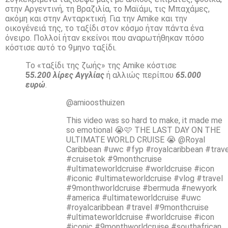
στην Αργεντινή, τη Βραζιλία, το Μαϊάμι, τις Μπαχάμες,
ακόμη και στην Ανταρκτική. Για την Amike και την
οικογένειά της, το ταξίδι στον κόσμο ήταν πάντα ένα
όνειρο. Πολλοί ήταν εκείνοι που αναρωτήθηκαν πόσο
κόστισε αυτό το 9μηνο ταξίδι.
Το «ταξίδι της ζωής» της Amike κόστισε
5
5.200 λίρες Αγγλίας
ή αλλιώς περίπου
65.000
ευρώ
.
@amioosthuizen
This video was so hard to make, it made me
so emotional 😭🩷 THE LAST DAY ON THE
ULTIMATE WORLD CRUISE 😭 @Royal
Caribbean #uwc #fyp #royalcaribbean #trave
#cruisetok #9monthcruise
#ultimateworldcruise #worldcruise #icon
#iconic #ultimateworldcruise #vlog #travel
#9monthworldcruise #bermuda #newyork
#america #ultimateworldcruise #uwc
#royalcaribbean #travel #9monthcruise
#ultimateworldcruise #worldcruise #icon
#iconic #9monthworldcruise #southafrican