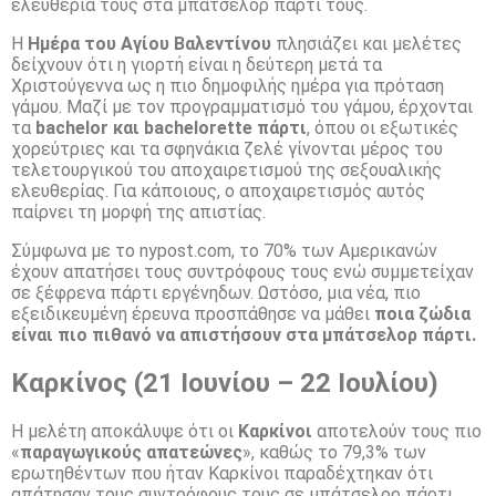
ελευθερία τους στα μπάτσελορ πάρτι τους.
Η
Ημέρα του Αγίου Βαλεντίνου
πλησιάζει και μελέτες
δείχνουν ότι η γιορτή είναι η δεύτερη μετά τα
Χριστούγεννα ως η πιο δημοφιλής ημέρα για πρόταση
γάμου. Μαζί με τον προγραμματισμό του γάμου, έρχονται
τα
bachelor και bachelorette πάρτι
, όπου οι εξωτικές
χορεύτριες και τα σφηνάκια ζελέ γίνονται μέρος του
τελετουργικού του αποχαιρετισμού της σεξουαλικής
ελευθερίας. Για κάποιους, ο αποχαιρετισμός αυτός
παίρνει τη μορφή της απιστίας.
Σύμφωνα με το nypost.com, το 70% των Αμερικανών
έχουν απατήσει τους συντρόφους τους ενώ συμμετείχαν
σε ξέφρενα πάρτι εργένηδων. Ωστόσο, μια νέα, πιο
εξειδικευμένη έρευνα προσπάθησε να μάθει
ποια ζώδια
είναι πιο πιθανό να απιστήσουν στα μπάτσελορ πάρτι.
Καρκίνος (21 Ιουνίου – 22 Ιουλίου)
Η μελέτη αποκάλυψε ότι οι
Καρκίνοι
αποτελούν τους πιο
«
παραγωγικούς απατεώνες
», καθώς το 79,3% των
ερωτηθέντων που ήταν Καρκίνοι παραδέχτηκαν ότι
απάτησαν τους συντρόφους τους σε μπάτσελορ πάρτι