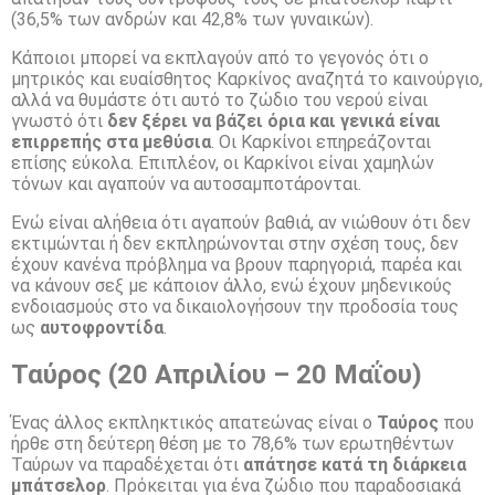
(36,5% των ανδρών και 42,8% των γυναικών).
Κάποιοι μπορεί να εκπλαγούν από το γεγονός ότι ο
μητρικός και ευαίσθητος Καρκίνος αναζητά το καινούργιο,
αλλά να θυμάστε ότι αυτό το ζώδιο του νερού είναι
γνωστό ότι
δεν ξέρει να βάζει όρια και γενικά είναι
επιρρεπής στα μεθύσια
. Οι Καρκίνοι επηρεάζονται
επίσης εύκολα. Επιπλέον, οι Καρκίνοι είναι χαμηλών
τόνων και αγαπούν να αυτοσαμποτάρονται.
Ενώ είναι αλήθεια ότι αγαπούν βαθιά, αν νιώθουν ότι δεν
εκτιμώνται ή δεν εκπληρώνονται στην σχέση τους, δεν
έχουν κανένα πρόβλημα να βρουν παρηγοριά, παρέα και
να κάνουν σεξ με κάποιον άλλο, ενώ έχουν μηδενικούς
ενδοιασμούς στο να δικαιολογήσουν την προδοσία τους
ως
αυτοφροντίδα
.
Ταύρος (20 Απριλίου – 20 Μαΐου)
Ένας άλλος εκπληκτικός απατεώνας είναι ο
Ταύρος
που
ήρθε στη δεύτερη θέση με το 78,6% των ερωτηθέντων
Ταύρων να παραδέχεται ότι
απάτησε κατά τη διάρκεια
μπάτσελορ
. Πρόκειται για ένα ζώδιο που παραδοσιακά