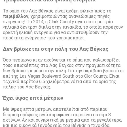
Το σήμα του Λας Βέγκας είναι ακόμη φιλικό προς το
περιβάλλον
, χρησιμοποιώντας ανανεώσιμες πηγές
ενέργειας! Το 2014, η Clark County εγκατέστησε τρία
«ηλιακά δέντρα» δίπλα στην πινακίδα, τα οποία παρέχουν
αρκετή ηλιακή ενέργεια για να αντισταθμίσουν την
ποσότητα ενέργειας που χρησιμοποιεί.
Δεν βρίσκεται στην πόλη του Λας Βέγκας
Όσο περίεργο κι αν ακούγεται το σήμα που καλωσορίζει
τους επισκέπτες στο Λας Βέγκας στην πραγματικότητα
δεν βρίσκεται μέσα στην πόλη. Για την ακρίβεια βρίσκεται
επί της Las Vegas Boulevard South στο Clor County. Είναι
τεχνικά περίπου 6,5 χιλιόμετρα νότια από τα όρια της
πόλης του Λας Βέγκας.
Έχει ύψος επτά μέτρων
Με
ύψος
επτά μέτρων, αποτελείται από περίπου
δυόμιση ορόφους ενώ κορυφώνεται με ένα αστέρι 8
ακτίνων. Αν και συγκριτικά με μερικά από τα μεγαλύτερα
και πιο εικονικά ξενοδοχεία του Βέγκας η πινακίδα