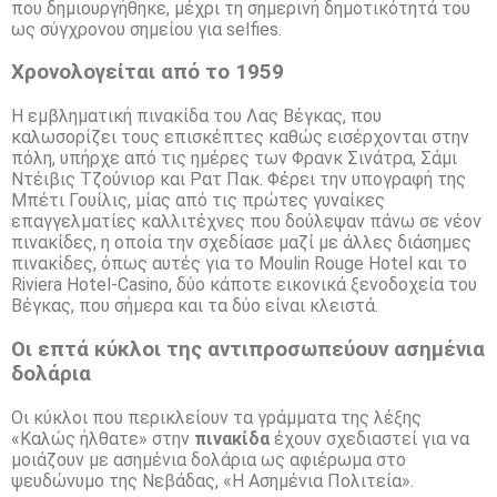
που δημιουργήθηκε, μέχρι τη σημερινή δημοτικότητά του
ως σύγχρονου σημείου για selfies.
Χρονολογείται από το 1959
Η εμβληματική πινακίδα του Λας Βέγκας, που
καλωσορίζει τους επισκέπτες καθώς εισέρχονται στην
πόλη, υπήρχε από τις ημέρες των Φρανκ Σινάτρα, Σάμι
Ντέιβις Τζούνιορ και Ρατ Πακ. Φέρει την υπογραφή της
Μπέτι Γουίλις, μίας από τις πρώτες γυναίκες
επαγγελματίες καλλιτέχνες που δούλεψαν πάνω σε νέον
πινακίδες, η οποία την σχεδίασε μαζί με άλλες διάσημες
πινακίδες, όπως αυτές για το Moulin Rouge Hotel και το
Riviera Hotel-Casino, δύο κάποτε εικονικά ξενοδοχεία του
Βέγκας, που σήμερα και τα δύο είναι κλειστά.
Οι επτά κύκλοι της αντιπροσωπεύουν ασημένια
δολάρια
Οι κύκλοι που περικλείουν τα γράμματα της λέξης
«Καλώς ήλθατε» στην
πινακίδα
έχουν σχεδιαστεί για να
μοιάζουν με ασημένια δολάρια ως αφιέρωμα στο
ψευδώνυμο της Νεβάδας, «Η Ασημένια Πολιτεία».