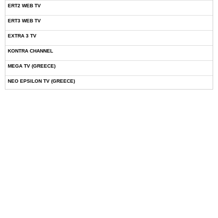
ERT2 WEB TV
ERT3 WEB TV
EXTRA 3 TV
KONTRA CHANNEL
MEGA TV (GREECE)
NEO EPSILON TV (GREECE)
NOVASPORTS WEB TV
OMEGA TV (CYPRUS)
ONETV (GREECE)
OPEN BEYOND TV (GREECE)
SKAI TV (GREECE)
STAR TV (GREECE)
VOULI TV
ΕΛΛΗΝΙΚΕΣ ΤΑΙΝΙΕΣ ΟΝ DEMAND
ΝΕΑ ΤΗΛΕΟΡΑΣΗ ΚΡΗΤΗΣ