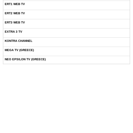
ERT1 WEB TV
ERT2 WEB TV
ERT3 WEB TV
EXTRA 3 TV
KONTRA CHANNEL
MEGA TV (GREECE)
NEO EPSILON TV (GREECE)
NOVASPORTS WEB TV
OMEGA TV (CYPRUS)
ONETV (GREECE)
OPEN BEYOND TV (GREECE)
SKAI TV (GREECE)
STAR TV (GREECE)
VOULI TV
ΕΛΛΗΝΙΚΕΣ ΤΑΙΝΙΕΣ ΟΝ DEMAND