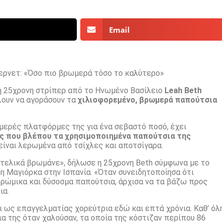
Email
ερνετ: «Όσο πιο βρωμερά τόσο το καλύτερο»
 η 25χρονη στρίπερ από το Ηνωμένο Βασίλειο
Leah Beth
λουν να αγοράσουν τα
χιλιοφορεμένο, βρωμερά παπούτσια
ωμερές πλατφόρμες της για ένα σεβαστό ποσό, έχει
ρες που βλέπου τα χρησιμοποιημένα παπούτσια της
 είναι λερωμένα από τσίχλες και αποτσίγαρα.
 τελικά βρωμάνε», δήλωσε η 25χρονη Beth σύμφωνα με το
τη Μαγιόρκα στην Ισπανία. «Όταν συνειδητοποίησα ότι
ρώμικα και δύσοσμα παπούτσια, άρχισα να τα βάζω προς
ια.
ι ως επαγγελματίας χορεύτρια εδώ και επτά χρόνια. Καθ’ όλ
ια της όταν χαλούσαν, τα οποία της κόστιζαν περίπου 86