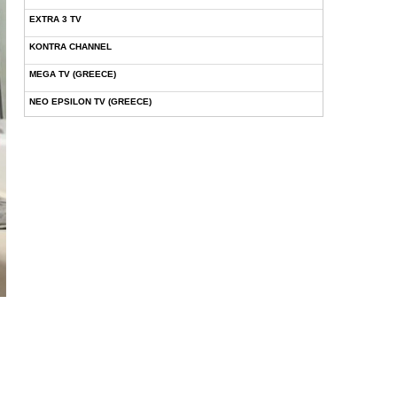
EXTRA 3 TV
KONTRA CHANNEL
MEGA TV (GREECE)
NEO EPSILON TV (GREECE)
NOVASPORTS WEB TV
OMEGA TV (CYPRUS)
ONETV (GREECE)
OPEN BEYOND TV (GREECE)
SKAI TV (GREECE)
STAR TV (GREECE)
VOULI TV
ΕΛΛΗΝΙΚΕΣ ΤΑΙΝΙΕΣ ΟΝ DEMAND
ΝΕΑ ΤΗΛΕΟΡΑΣΗ ΚΡΗΤΗΣ