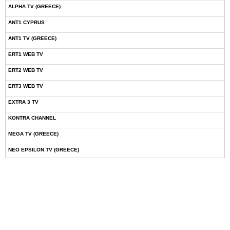
ALPHA TV (GREECE)
ANT1 CYPRUS
ANT1 TV (GREECE)
ERT1 WEB TV
ERT2 WEB TV
ERT3 WEB TV
EXTRA 3 TV
KONTRA CHANNEL
MEGA TV (GREECE)
NEO EPSILON TV (GREECE)
NOVASPORTS WEB TV
OMEGA TV (CYPRUS)
ONETV (GREECE)
OPEN BEYOND TV (GREECE)
SKAI TV (GREECE)