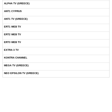
ALPHA TV (GREECE)
ANT1 CYPRUS
ANT1 TV (GREECE)
ERT1 WEB TV
ERT2 WEB TV
ERT3 WEB TV
EXTRA 3 TV
KONTRA CHANNEL
MEGA TV (GREECE)
NEO EPSILON TV (GREECE)
NOVASPORTS WEB TV
OMEGA TV (CYPRUS)
ONETV (GREECE)
OPEN BEYOND TV (GREECE)
SKAI TV (GREECE)